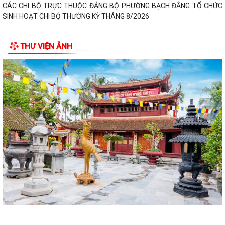
CÁC CHI BỘ TRỰC THUỘC ĐẢNG BỘ PHƯỜNG BẠCH ĐẰNG TỔ CHỨC
SINH HOẠT CHI BỘ THƯỜNG KỲ THÁNG 8/2026
NGHỊ QUYẾT ĐẶT TÊN ĐƯỜNG, PHỐ VÀ CÔNG TRÌNH CÔNG CỘNG
THƯ VIỆN ẢNH
TRÊN ĐỊA BÀN THÀNH PHỐ HẢI PHÒNG
THÔNG BÁO Về việc đăng ký đội tuyển tham gia Giải Cầu lông Thiếu
niên, Nhi đồng thành phố Hải...
HỘI NGHỊ BỒI DƯỠNG, TẬP HUẤN LÝ LUẬN CHÍNH TRỊ HÈ NĂM 2026
CHO ĐỘI NGŨ CÁN BỘ QUẢN LÝ, GIÁO VIÊN...
PHƯỜNG BẠCH ĐẰNG THAM DỰ HỘI NGHỊ TẬP HUẤN TRIỂN KHAI THỦ
TỤC HÀNH CHÍNH CỦA ĐẢNG TRÊN MÔI TRƯỜNG...
ĐẢNG BỘ PHƯỜNG BẠCH ĐẰNG: TĂNG CƯỜNG CÔNG TÁC KIỂM TRA,
GIÁM SÁT VÀ KỶ LUẬT CỦA ĐẢNG TRONG 6 THÁNG...
ĐẢNG ỦY PHƯỜNG BẠCH ĐẰNG THAM DỰ HỘI NGHỊ TRỰC TUYẾN SƠ
KẾT CÔNG TÁC BÁO CÁO VIÊN THÁNG 7 NĂM 2026