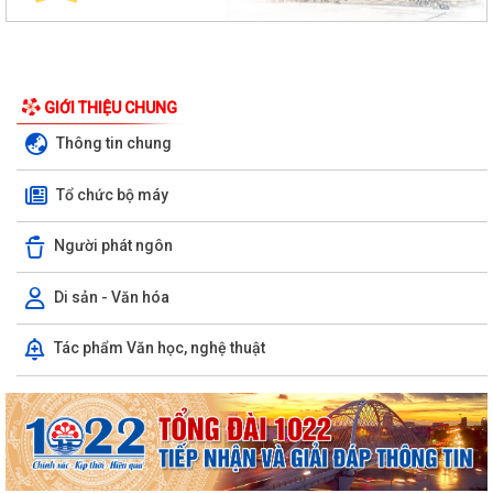
GIỚI THIỆU CHUNG
Thông tin chung
Tổ chức bộ máy
Người phát ngôn
Di sản - Văn hóa
PHƯỜNG BẠCH ĐẰNG CÓ 2 TUYẾN ĐƯỜNG ĐƯỢC ĐẶT TÊN THEO NGHỊ
Tác phẩm Văn học, nghệ thuật
QUYẾT SỐ 22/2026/NQ-HĐND, NGÀY 28/7/2026...
Công văn tham gia ý kiến dự thảo Nghị quyết của Hội đồng nhân dân
phường quy định nội dung chi, mức...
TIẾP TỤC THỰC HIỆN NGHIÊM CHỈ THỊ SỐ 17/CT-UBND CỦA UBND