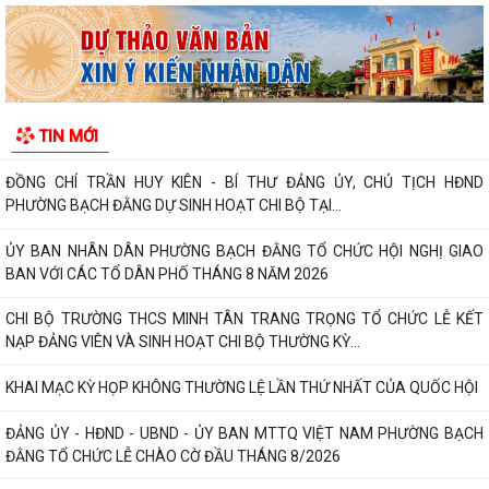
THÀNH PHỐ HẢI PHÒNG VỀ TĂNG CƯỜNG CÔNG TÁC...
ĐẢNG ỦY PHƯỜNG BẠCH ĐẰNG HỌP TỔ CÔNG TÁC THỰC HIỆN SỐ
HÓA, TẠO LẬP DỮ LIỆU ĐẢNG VIÊN
CHI BỘ TỔ DÂN PHỐ MY ĐÔNG TRANG TRỌNG TỔ CHỨC LỄ KẾT NẠP
TIN MỚI
ĐẢNG VIÊN VÀ SINH HOẠT CHI BỘ THƯỜNG KỲ...
ĐỒNG CHÍ TRẦN HUY KIÊN - BÍ THƯ ĐẢNG ỦY, CHỦ TỊCH HĐND
PHƯỜNG BẠCH ĐẰNG DỰ SINH HOẠT CHI BỘ TẠI...
ỦY BAN NHÂN DÂN PHƯỜNG BẠCH ĐẰNG TỔ CHỨC HỘI NGHỊ GIAO
BAN VỚI CÁC TỔ DÂN PHỐ THÁNG 8 NĂM 2026
CHI BỘ TRƯỜNG THCS MINH TÂN TRANG TRỌNG TỔ CHỨC LỄ KẾT
NẠP ĐẢNG VIÊN VÀ SINH HOẠT CHI BỘ THƯỜNG KỲ...
KHAI MẠC KỲ HỌP KHÔNG THƯỜNG LỆ LẦN THỨ NHẤT CỦA QUỐC HỘI
ĐẢNG ỦY - HĐND - UBND - ỦY BAN MTTQ VIỆT NAM PHƯỜNG BẠCH
ĐẰNG TỔ CHỨC LỄ CHÀO CỜ ĐẦU THÁNG 8/2026