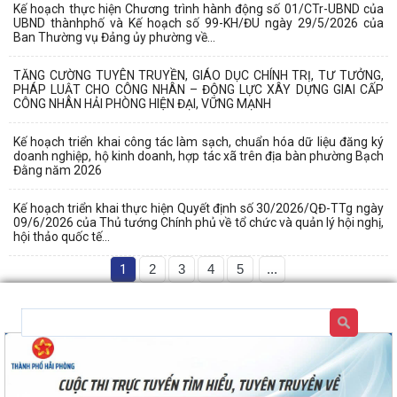
Kế hoạch thực hiện Chương trình hành động số 01/CTr-UBND của
UBND thànhphố và Kế hoạch số 99-KH/ĐU ngày 29/5/2026 của
Ban Thường vụ Đảng ủy phường về...
TĂNG CƯỜNG TUYÊN TRUYỀN, GIÁO DỤC CHÍNH TRỊ, TƯ TƯỞNG,
PHÁP LUẬT CHO CÔNG NHÂN – ĐỘNG LỰC XÂY DỰNG GIAI CẤP
CÔNG NHÂN HẢI PHÒNG HIỆN ĐẠI, VỮNG MẠNH
Kế hoạch triển khai công tác làm sạch, chuẩn hóa dữ liệu đăng ký
doanh nghiệp, hộ kinh doanh, hợp tác xã trên địa bàn phường Bạch
Đằng năm 2026
Kế hoạch triển khai thực hiện Quyết định số 30/2026/QĐ-TTg ngày
09/6/2026 của Thủ tướng Chính phủ về tổ chức và quản lý hội nghị,
hội thảo quốc tế...
1
2
3
4
5
...