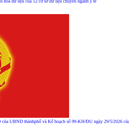
ẩn hóa dữ liệu của 12 cơ sở dữ liệu chuyên ngành y tế
D của UBND thànhphố và Kế hoạch số 99-KH/ĐU ngày 29/5/2026 của