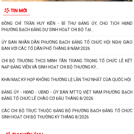
CHI BỘ TỔ DÂN PHỐ MY ĐÔNG TRANG TRỌNG TỔ CHỨC LỄ KẾT NẠP
TIN MỚI
ĐẢNG VIÊN VÀ SINH HOẠT CHI BỘ THƯỜNG KỲ...
ĐỒNG CHÍ TRẦN HUY KIÊN - BÍ THƯ ĐẢNG ỦY, CHỦ TỊCH HĐND
PHƯỜNG BẠCH ĐẰNG DỰ SINH HOẠT CHI BỘ TẠI...
ỦY BAN NHÂN DÂN PHƯỜNG BẠCH ĐẰNG TỔ CHỨC HỘI NGHỊ GIAO
BAN VỚI CÁC TỔ DÂN PHỐ THÁNG 8 NĂM 2026
CHI BỘ TRƯỜNG THCS MINH TÂN TRANG TRỌNG TỔ CHỨC LỄ KẾT
NẠP ĐẢNG VIÊN VÀ SINH HOẠT CHI BỘ THƯỜNG KỲ...
KHAI MẠC KỲ HỌP KHÔNG THƯỜNG LỆ LẦN THỨ NHẤT CỦA QUỐC HỘI
ĐẢNG ỦY - HĐND - UBND - ỦY BAN MTTQ VIỆT NAM PHƯỜNG BẠCH
ĐẰNG TỔ CHỨC LỄ CHÀO CỜ ĐẦU THÁNG 8/2026
CÁC CHI BỘ TRỰC THUỘC ĐẢNG BỘ PHƯỜNG BẠCH ĐẰNG TỔ CHỨC
SINH HOẠT CHI BỘ THƯỜNG KỲ THÁNG 8/2026
NGHỊ QUYẾT ĐẶT TÊN ĐƯỜNG, PHỐ VÀ CÔNG TRÌNH CÔNG CỘNG