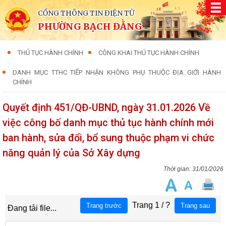
CỔNG THÔNG TIN ĐIỆN TỬ
PHƯỜNG BẠCH ĐẰNG
THỦ TỤC HÀNH CHÍNH
CÔNG KHAI THỦ TỤC HÀNH CHÍNH
DANH MỤC TTHC TIẾP NHẬN KHÔNG PHỤ THUỘC ĐỊA GIỚI HÀNH
CHÍNH
Quyết định 451/QĐ-UBND, ngày 31.01.2026 Về
việc công bố danh mục thủ tục hành chính mới
ban hành, sửa đổi, bổ sung thuộc phạm vi chức
năng quản lý của Sở Xây dựng
31/01/2026