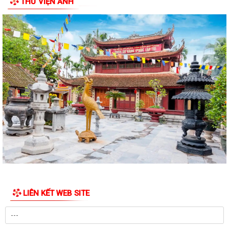
THƯ VIỆN ẢNH
TRÊN ĐỊA BÀN THÀNH PHỐ HẢI PHÒNG
THÔNG BÁO Về việc đăng ký đội tuyển tham gia Giải Cầu lông Thiếu
niên, Nhi đồng thành phố Hải...
HỘI NGHỊ BỒI DƯỠNG, TẬP HUẤN LÝ LUẬN CHÍNH TRỊ HÈ NĂM 2026
CHO ĐỘI NGŨ CÁN BỘ QUẢN LÝ, GIÁO VIÊN...
PHƯỜNG BẠCH ĐẰNG THAM DỰ HỘI NGHỊ TẬP HUẤN TRIỂN KHAI THỦ
TỤC HÀNH CHÍNH CỦA ĐẢNG TRÊN MÔI TRƯỜNG...
ĐẢNG BỘ PHƯỜNG BẠCH ĐẰNG: TĂNG CƯỜNG CÔNG TÁC KIỂM TRA,
GIÁM SÁT VÀ KỶ LUẬT CỦA ĐẢNG TRONG 6 THÁNG...
ĐẢNG ỦY PHƯỜNG BẠCH ĐẰNG THAM DỰ HỘI NGHỊ TRỰC TUYẾN SƠ
KẾT CÔNG TÁC BÁO CÁO VIÊN THÁNG 7 NĂM 2026
DẦN KHÉP LẠI HÀNH TRÌNH TRI ÂN NHÂN DỊP KỶ NIỆM 79 NĂM NGÀY
LIÊN KẾT WEB SITE
THƯƠNG BINH - LIỆT SĨ (27/7/1947 -...
THÔNG BÁO Về việc niêm yết công khai hồ sơ đề nghị đăng ký đất đai,
cấp giấy chứng nhận quyền sử...