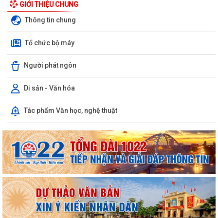
GIỚI THIỆU CHUNG
Thông tin chung
Tổ chức bộ máy
Người phát ngôn
Di sản - Văn hóa
PHƯỜNG BẠCH ĐẰNG CÓ 2 TUYẾN ĐƯỜNG ĐƯỢC ĐẶT TÊN THEO NGHỊ
Tác phẩm Văn học, nghệ thuật
QUYẾT SỐ 22/2026/NQ-HĐND, NGÀY 28/7/2026...
Công văn tham gia ý kiến dự thảo Nghị quyết của Hội đồng nhân dân
phường quy định nội dung chi, mức...
TIẾP TỤC THỰC HIỆN NGHIÊM CHỈ THỊ SỐ 17/CT-UBND CỦA UBND
THÀNH PHỐ HẢI PHÒNG VỀ TĂNG CƯỜNG CÔNG TÁC...
ĐẢNG ỦY PHƯỜNG BẠCH ĐẰNG HỌP TỔ CÔNG TÁC THỰC HIỆN SỐ
HÓA, TẠO LẬP DỮ LIỆU ĐẢNG VIÊN