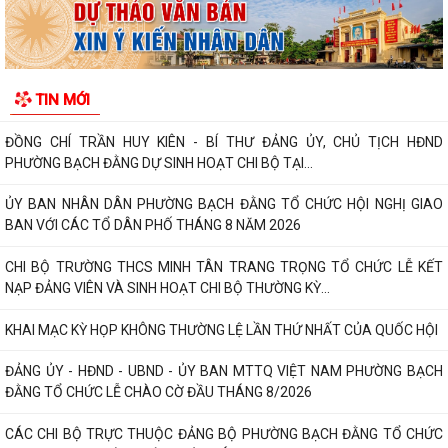
ĐẢNG ỦY PHƯỜNG BẠCH ĐẰNG HỌP TỔ CÔNG TÁC THỰC HIỆN SỐ
HÓA, TẠO LẬP DỮ LIỆU ĐẢNG VIÊN
CHI BỘ TỔ DÂN PHỐ MY ĐÔNG TRANG TRỌNG TỔ CHỨC LỄ KẾT NẠP
TIN MỚI
ĐẢNG VIÊN VÀ SINH HOẠT CHI BỘ THƯỜNG KỲ...
ĐỒNG CHÍ TRẦN HUY KIÊN - BÍ THƯ ĐẢNG ỦY, CHỦ TỊCH HĐND
PHƯỜNG BẠCH ĐẰNG DỰ SINH HOẠT CHI BỘ TẠI...
ỦY BAN NHÂN DÂN PHƯỜNG BẠCH ĐẰNG TỔ CHỨC HỘI NGHỊ GIAO
BAN VỚI CÁC TỔ DÂN PHỐ THÁNG 8 NĂM 2026
CHI BỘ TRƯỜNG THCS MINH TÂN TRANG TRỌNG TỔ CHỨC LỄ KẾT
NẠP ĐẢNG VIÊN VÀ SINH HOẠT CHI BỘ THƯỜNG KỲ...
KHAI MẠC KỲ HỌP KHÔNG THƯỜNG LỆ LẦN THỨ NHẤT CỦA QUỐC HỘI
ĐẢNG ỦY - HĐND - UBND - ỦY BAN MTTQ VIỆT NAM PHƯỜNG BẠCH
ĐẰNG TỔ CHỨC LỄ CHÀO CỜ ĐẦU THÁNG 8/2026
CÁC CHI BỘ TRỰC THUỘC ĐẢNG BỘ PHƯỜNG BẠCH ĐẰNG TỔ CHỨC