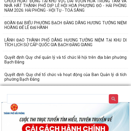
CHUỖI HỌAT ĐỘNG TẠI KHU VỰC DẢI VƯỜN HOA TRUNG TÂM VÀ
NHÀ HÁT THÀNH PHỐ DỊP LỄ HỘI HOA PHƯỢNG ĐỎ - HẢI PHÒNG
NĂM 2026: HẢI PHÒNG - HỘI TỤ - TOẢ SÁNG
ĐOÀN ĐẠI BIỂU PHƯỜNG BẠCH ĐẰNG DÂNG HƯƠNG TƯỞNG NIỆM
HOÀNG ĐẾ LÊ ĐẠI HÀNH
LÃNH ĐẠO THÀNH PHỐ DÂNG HƯƠNG TƯỞNG NIỆM TẠI KHU DI
TÍCH LỊCH SỬ CẤP QUỐC GIA BẠCH ĐẰNG GIANG
Quyết định Quy chế quản lý và tổ chức lễ hội trên địa bàn phường
Bạch Đằng
Quyết định Quy chế tổ chức và hoạt động của Ban Quản lý di tích
phường Bạch Đằng