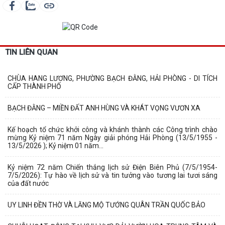
TIN LIÊN QUAN
CHÙA HANG LƯƠNG, PHƯỜNG BẠCH ĐẰNG, HẢI PHÒNG - DI TÍCH
CẤP THÀNH PHỐ
BẠCH ĐẰNG – MIỀN ĐẤT ANH HÙNG VÀ KHÁT VỌNG VƯƠN XA
Kế hoạch tổ chức khởi công và khánh thành các Công trình chào
mừng Kỷ niệm 71 năm Ngày giải phóng Hải Phòng (13/5/1955 -
13/5/2026 ); Kỷ niệm 01 năm...
Kỷ niệm 72 năm Chiến thắng lịch sử Điện Biên Phủ (7/5/1954-
7/5/2026): Tự hào về lịch sử và tin tưởng vào tương lai tươi sáng
của đất nước
UY LINH ĐỀN THỜ VÀ LĂNG MỘ TƯỚNG QUÂN TRẦN QUỐC BẢO