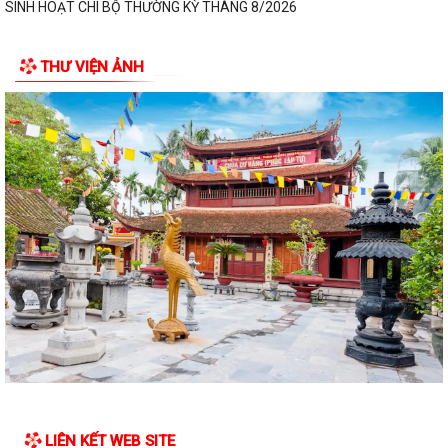
SINH HOẠT CHI BỘ THƯỜNG KỲ THÁNG 8/2026
NGHỊ QUYẾT ĐẶT TÊN ĐƯỜNG, PHỐ VÀ CÔNG TRÌNH CÔNG CỘNG
THƯ VIỆN ẢNH
TRÊN ĐỊA BÀN THÀNH PHỐ HẢI PHÒNG
THÔNG BÁO Về việc đăng ký đội tuyển tham gia Giải Cầu lông Thiếu
niên, Nhi đồng thành phố Hải...
HỘI NGHỊ BỒI DƯỠNG, TẬP HUẤN LÝ LUẬN CHÍNH TRỊ HÈ NĂM 2026
CHO ĐỘI NGŨ CÁN BỘ QUẢN LÝ, GIÁO VIÊN...
PHƯỜNG BẠCH ĐẰNG THAM DỰ HỘI NGHỊ TẬP HUẤN TRIỂN KHAI THỦ
TỤC HÀNH CHÍNH CỦA ĐẢNG TRÊN MÔI TRƯỜNG...
ĐẢNG BỘ PHƯỜNG BẠCH ĐẰNG: TĂNG CƯỜNG CÔNG TÁC KIỂM TRA,
GIÁM SÁT VÀ KỶ LUẬT CỦA ĐẢNG TRONG 6 THÁNG...
ĐẢNG ỦY PHƯỜNG BẠCH ĐẰNG THAM DỰ HỘI NGHỊ TRỰC TUYẾN SƠ
KẾT CÔNG TÁC BÁO CÁO VIÊN THÁNG 7 NĂM 2026
DẦN KHÉP LẠI HÀNH TRÌNH TRI ÂN NHÂN DỊP KỶ NIỆM 79 NĂM NGÀY
LIÊN KẾT WEB SITE
THƯƠNG BINH - LIỆT SĨ (27/7/1947 -...