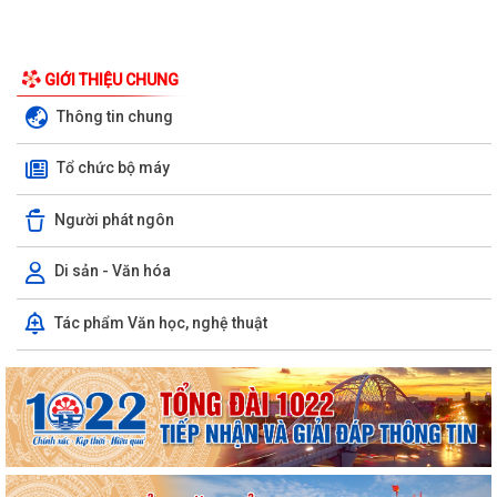
GIỚI THIỆU CHUNG
Thông tin chung
Tổ chức bộ máy
Người phát ngôn
Di sản - Văn hóa
PHƯỜNG BẠCH ĐẰNG CÓ 2 TUYẾN ĐƯỜNG ĐƯỢC ĐẶT TÊN THEO NGHỊ
Tác phẩm Văn học, nghệ thuật
QUYẾT SỐ 22/2026/NQ-HĐND, NGÀY 28/7/2026...
Công văn tham gia ý kiến dự thảo Nghị quyết của Hội đồng nhân dân
phường quy định nội dung chi, mức...
TIẾP TỤC THỰC HIỆN NGHIÊM CHỈ THỊ SỐ 17/CT-UBND CỦA UBND
THÀNH PHỐ HẢI PHÒNG VỀ TĂNG CƯỜNG CÔNG TÁC...