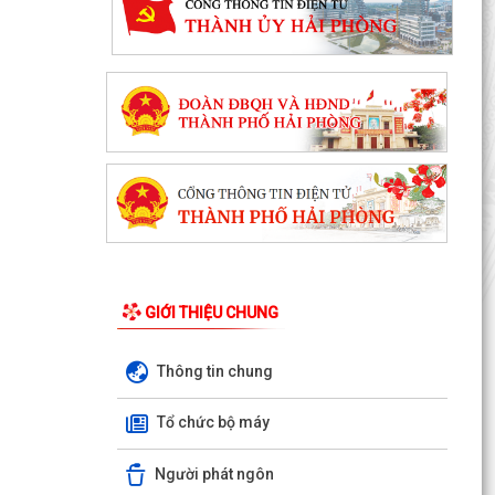
GIỚI THIỆU CHUNG
Thông tin chung
PHƯỜNG BẠCH ĐẰNG CÓ 2 TUYẾN ĐƯỜNG
ĐƯỢC ĐẶT TÊN THEO NGHỊ QUYẾT SỐ
Tổ chức bộ máy
22/2026/NQ-HĐND, NGÀY 28/7/2026...
Người phát ngôn
Công văn tham gia ý kiến dự thảo Nghị quyết