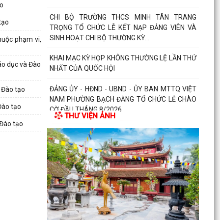
ạo
CHI BỘ TRƯỜNG THCS MINH TÂN TRANG
tạo
TRỌNG TỔ CHỨC LỄ KẾT NẠP ĐẢNG VIÊN VÀ
SINH HOẠT CHI BỘ THƯỜNG KỲ...
thuộc phạm vi,
KHAI MẠC KỲ HỌP KHÔNG THƯỜNG LỆ LẦN THỨ
áo dục và Đào
NHẤT CỦA QUỐC HỘI
ĐẢNG ỦY - HĐND - UBND - ỦY BAN MTTQ VIỆT
 Đào tạo
NAM PHƯỜNG BẠCH ĐẰNG TỔ CHỨC LỄ CHÀO
Đào tạo
CỜ ĐẦU THÁNG 8/2026
THƯ VIỆN ẢNH
 Đào tạo
CÁC CHI BỘ TRỰC THUỘC ĐẢNG BỘ PHƯỜNG
BẠCH ĐẰNG TỔ CHỨC SINH HOẠT CHI BỘ
THƯỜNG KỲ THÁNG 8/2026
NGHỊ QUYẾT ĐẶT TÊN ĐƯỜNG, PHỐ VÀ CÔNG
TRÌNH CÔNG CỘNG TRÊN ĐỊA BÀN THÀNH PHỐ
HẢI PHÒNG
THÔNG BÁO Về việc đăng ký đội tuyển tham gia