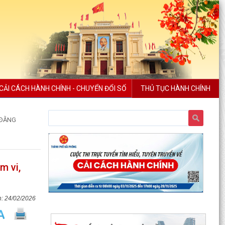
CẢI CÁCH HÀNH CHÍNH - CHUYỂN ĐỔI SỐ
THỦ TỤC HÀNH CHÍNH
 ĐẰNG
m vi,
24/02/2026