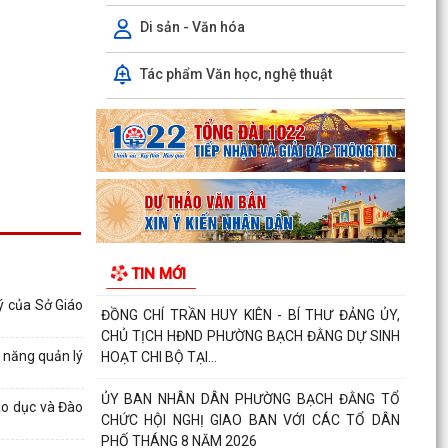
của Hội đồng nhân dân phường quy định nội
dung chi, mức...
Di sản - Văn hóa
TIẾP TỤC THỰC HIỆN NGHIÊM CHỈ THỊ SỐ
Tác phẩm Văn học, nghệ thuật
17/CT-UBND CỦA UBND THÀNH PHỐ HẢI
PHÒNG VỀ TĂNG CƯỜNG CÔNG TÁC...
ĐẢNG ỦY PHƯỜNG BẠCH ĐẰNG HỌP TỔ CÔNG
TÁC THỰC HIỆN SỐ HÓA, TẠO LẬP DỮ LIỆU
ĐẢNG VIÊN
CHI BỘ TỔ DÂN PHỐ MY ĐÔNG TRANG TRỌNG
TỔ CHỨC LỄ KẾT NẠP ĐẢNG VIÊN VÀ SINH
TIN MỚI
HOẠT CHI BỘ THƯỜNG KỲ...
ý của Sở Giáo
ĐỒNG CHÍ TRẦN HUY KIÊN - BÍ THƯ ĐẢNG ỦY,
CHỦ TỊCH HĐND PHƯỜNG BẠCH ĐẰNG DỰ SINH
 năng quản lý
HOẠT CHI BỘ TẠI...
ỦY BAN NHÂN DÂN PHƯỜNG BẠCH ĐẰNG TỔ
áo dục và Đào
CHỨC HỘI NGHỊ GIAO BAN VỚI CÁC TỔ DÂN
PHỐ THÁNG 8 NĂM 2026