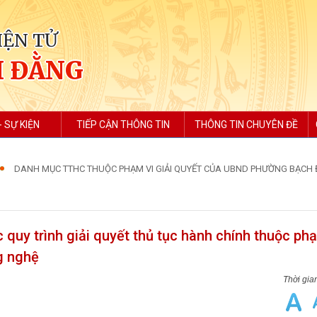
IỆN TỬ
H ĐẰNG
- SỰ KIỆN
TIẾP CẬN THÔNG TIN
THÔNG TIN CHUYÊN ĐỀ
DANH MỤC TTHC THUỘC PHẠM VI GIẢI QUYẾT CỦA UBND PHƯỜNG BẠCH
 quy trình giải quyết thủ tục hành chính thuộc phạ
g nghệ