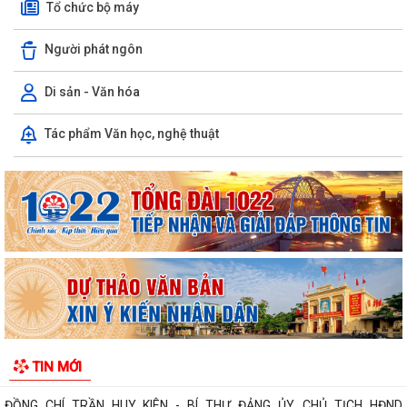
Tổ chức bộ máy
Người phát ngôn
Di sản - Văn hóa
PHƯỜNG BẠCH ĐẰNG CÓ 2 TUYẾN ĐƯỜNG ĐƯỢC ĐẶT TÊN THEO NGHỊ
Tác phẩm Văn học, nghệ thuật
QUYẾT SỐ 22/2026/NQ-HĐND, NGÀY 28/7/2026...
Công văn tham gia ý kiến dự thảo Nghị quyết của Hội đồng nhân dân
phường quy định nội dung chi, mức...
TIẾP TỤC THỰC HIỆN NGHIÊM CHỈ THỊ SỐ 17/CT-UBND CỦA UBND
THÀNH PHỐ HẢI PHÒNG VỀ TĂNG CƯỜNG CÔNG TÁC...
ĐẢNG ỦY PHƯỜNG BẠCH ĐẰNG HỌP TỔ CÔNG TÁC THỰC HIỆN SỐ
HÓA, TẠO LẬP DỮ LIỆU ĐẢNG VIÊN
CHI BỘ TỔ DÂN PHỐ MY ĐÔNG TRANG TRỌNG TỔ CHỨC LỄ KẾT NẠP
TIN MỚI
ĐẢNG VIÊN VÀ SINH HOẠT CHI BỘ THƯỜNG KỲ...
ĐỒNG CHÍ TRẦN HUY KIÊN - BÍ THƯ ĐẢNG ỦY, CHỦ TỊCH HĐND