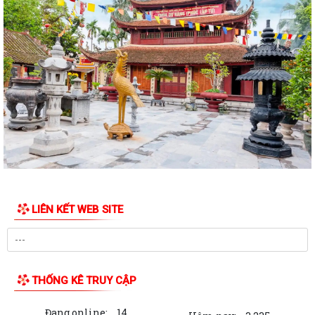
HỘI NGHỊ BỒI DƯỠNG, TẬP HUẤN LÝ LUẬN CHÍNH TRỊ HÈ NĂM 2026
CHO ĐỘI NGŨ CÁN BỘ QUẢN LÝ, GIÁO VIÊN...
PHƯỜNG BẠCH ĐẰNG THAM DỰ HỘI NGHỊ TẬP HUẤN TRIỂN KHAI THỦ
TỤC HÀNH CHÍNH CỦA ĐẢNG TRÊN MÔI TRƯỜNG...
ĐẢNG BỘ PHƯỜNG BẠCH ĐẰNG: TĂNG CƯỜNG CÔNG TÁC KIỂM TRA,
GIÁM SÁT VÀ KỶ LUẬT CỦA ĐẢNG TRONG 6 THÁNG...
ĐẢNG ỦY PHƯỜNG BẠCH ĐẰNG THAM DỰ HỘI NGHỊ TRỰC TUYẾN SƠ
KẾT CÔNG TÁC BÁO CÁO VIÊN THÁNG 7 NĂM 2026
DẦN KHÉP LẠI HÀNH TRÌNH TRI ÂN NHÂN DỊP KỶ NIỆM 79 NĂM NGÀY
LIÊN KẾT WEB SITE
THƯƠNG BINH - LIỆT SĨ (27/7/1947 -...
THÔNG BÁO Về việc niêm yết công khai hồ sơ đề nghị đăng ký đất đai,
cấp giấy chứng nhận quyền sử...
THỐNG KÊ TRUY CẬP
HOÀN THÀNH LẮP ĐẶT ĐẢO CỜ TẠI NÚT GIAO THÔNG CẦU BẾN RỪNG
TRÊN ĐỊA BÀN PHƯỜNG BẠCH ĐẰNG, HẢI PHÒNG...
Đang online:
14