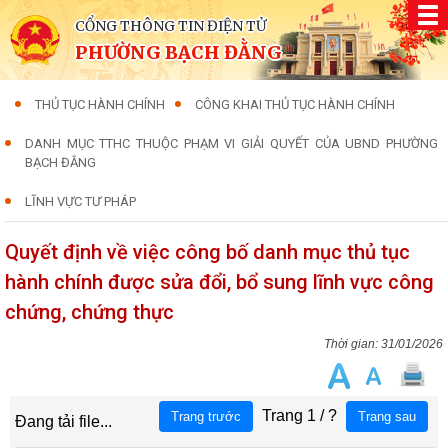
CỔNG THÔNG TIN ĐIỆN TỬ
PHƯỜNG BẠCH ĐẰNG
THỦ TỤC HÀNH CHÍNH
CÔNG KHAI THỦ TỤC HÀNH CHÍNH
DANH MỤC TTHC THUỘC PHẠM VI GIẢI QUYẾT CỦA UBND PHƯỜNG
BẠCH ĐẰNG
LĨNH VỰC TƯ PHÁP
Quyết định về việc công bố danh mục thủ tục
hành chính được sửa đổi, bổ sung lĩnh vực công
chứng, chứng thực
31/01/2026