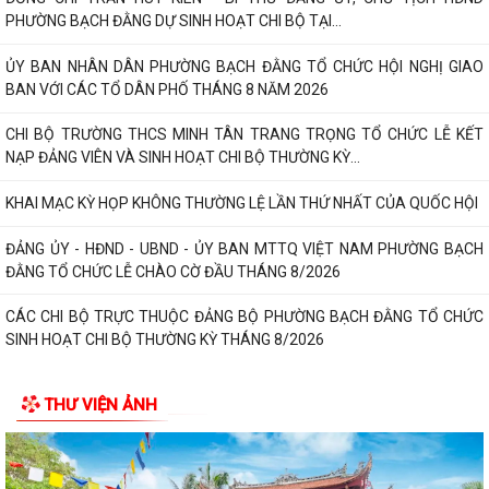
PHƯỜNG BẠCH ĐẰNG DỰ SINH HOẠT CHI BỘ TẠI...
ỦY BAN NHÂN DÂN PHƯỜNG BẠCH ĐẰNG TỔ CHỨC HỘI NGHỊ GIAO
BAN VỚI CÁC TỔ DÂN PHỐ THÁNG 8 NĂM 2026
CHI BỘ TRƯỜNG THCS MINH TÂN TRANG TRỌNG TỔ CHỨC LỄ KẾT
NẠP ĐẢNG VIÊN VÀ SINH HOẠT CHI BỘ THƯỜNG KỲ...
KHAI MẠC KỲ HỌP KHÔNG THƯỜNG LỆ LẦN THỨ NHẤT CỦA QUỐC HỘI
ĐẢNG ỦY - HĐND - UBND - ỦY BAN MTTQ VIỆT NAM PHƯỜNG BẠCH
ĐẰNG TỔ CHỨC LỄ CHÀO CỜ ĐẦU THÁNG 8/2026
CÁC CHI BỘ TRỰC THUỘC ĐẢNG BỘ PHƯỜNG BẠCH ĐẰNG TỔ CHỨC
SINH HOẠT CHI BỘ THƯỜNG KỲ THÁNG 8/2026
NGHỊ QUYẾT ĐẶT TÊN ĐƯỜNG, PHỐ VÀ CÔNG TRÌNH CÔNG CỘNG
THƯ VIỆN ẢNH
TRÊN ĐỊA BÀN THÀNH PHỐ HẢI PHÒNG
THÔNG BÁO Về việc đăng ký đội tuyển tham gia Giải Cầu lông Thiếu
niên, Nhi đồng thành phố Hải...