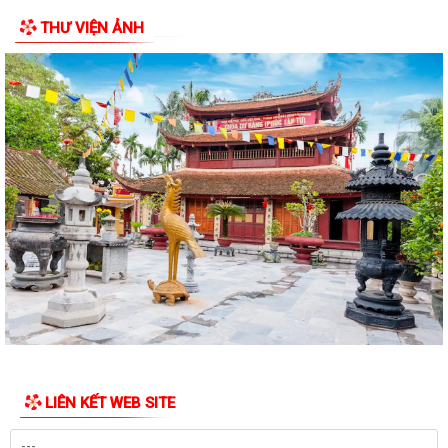
THƯ VIỆN ẢNH
ĐẢNG ỦY PHƯỜNG BẠCH ĐẰNG THAM DỰ HỘI NGHỊ TRỰC TUYẾN SƠ
KẾT CÔNG TÁC BÁO CÁO VIÊN THÁNG 7 NĂM 2026
DẦN KHÉP LẠI HÀNH TRÌNH TRI ÂN NHÂN DỊP KỶ NIỆM 79 NĂM NGÀY
THƯƠNG BINH - LIỆT SĨ (27/7/1947 -...
THÔNG BÁO Về việc niêm yết công khai hồ sơ đề nghị đăng ký đất đai,
cấp giấy chứng nhận quyền sử...
HOÀN THÀNH LẮP ĐẶT ĐẢO CỜ TẠI NÚT GIAO THÔNG CẦU BẾN RỪNG
TRÊN ĐỊA BÀN PHƯỜNG BẠCH ĐẰNG, HẢI PHÒNG...
ỨNG CỬ VIÊN ĐẠI BIỂU HĐND PHƯỜNG TIẾP XÚC CỬ TRI ĐƠN VỊ BẦU
CỬ SỐ 2 (MINH ĐỨC)
Thông báo điều chỉnh phân công chủ trì, dự tiếp xúc cử tri vận động
bầu cử đối với cán bộ Cơ quan...
LIÊN KẾT WEB SITE
ỨNG CỬ VIÊN ĐẠI BIỂU HĐND PHƯỜNG BẠCH ĐẰNG NHIỆM KỲ 2026–
2031 TIẾP XÚC CỬ TRI ĐƠN VỊ BẦU CỬ SỐ 3...