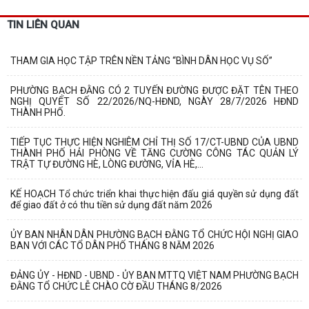
TIN LIÊN QUAN
THAM GIA HỌC TẬP TRÊN NỀN TẢNG “BÌNH DÂN HỌC VỤ SỐ”
PHƯỜNG BẠCH ĐẰNG CÓ 2 TUYẾN ĐƯỜNG ĐƯỢC ĐẶT TÊN THEO
NGHỊ QUYẾT SỐ 22/2026/NQ-HĐND, NGÀY 28/7/2026 HĐND
THÀNH PHỐ.
TIẾP TỤC THỰC HIỆN NGHIÊM CHỈ THỊ SỐ 17/CT-UBND CỦA UBND
THÀNH PHỐ HẢI PHÒNG VỀ TĂNG CƯỜNG CÔNG TÁC QUẢN LÝ
TRẬT TỰ ĐƯỜNG HÈ, LÒNG ĐƯỜNG, VỈA HÈ,...
KẾ HOẠCH Tổ chức triển khai thực hiện đấu giá quyền sử dụng đất
để giao đất ở có thu tiền sử dụng đất năm 2026
ỦY BAN NHÂN DÂN PHƯỜNG BẠCH ĐẰNG TỔ CHỨC HỘI NGHỊ GIAO
BAN VỚI CÁC TỔ DÂN PHỐ THÁNG 8 NĂM 2026
ĐẢNG ỦY - HĐND - UBND - ỦY BAN MTTQ VIỆT NAM PHƯỜNG BẠCH
ĐẰNG TỔ CHỨC LỄ CHÀO CỜ ĐẦU THÁNG 8/2026