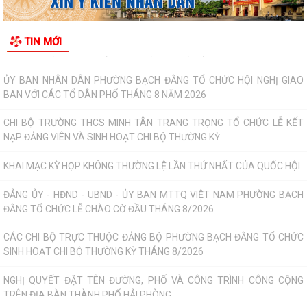
ĐẢNG ỦY - HĐND - UBND - ỦY BAN MTTQ VIỆT NAM PHƯỜNG BẠCH
TIN MỚI
ĐẰNG TỔ CHỨC LỄ CHÀO CỜ ĐẦU THÁNG 8/2026
CÁC CHI BỘ TRỰC THUỘC ĐẢNG BỘ PHƯỜNG BẠCH ĐẰNG TỔ CHỨC
SINH HOẠT CHI BỘ THƯỜNG KỲ THÁNG 8/2026
NGHỊ QUYẾT ĐẶT TÊN ĐƯỜNG, PHỐ VÀ CÔNG TRÌNH CÔNG CỘNG
TRÊN ĐỊA BÀN THÀNH PHỐ HẢI PHÒNG
THÔNG BÁO Về việc đăng ký đội tuyển tham gia Giải Cầu lông Thiếu
niên, Nhi đồng thành phố Hải...
HỘI NGHỊ BỒI DƯỠNG, TẬP HUẤN LÝ LUẬN CHÍNH TRỊ HÈ NĂM 2026
CHO ĐỘI NGŨ CÁN BỘ QUẢN LÝ, GIÁO VIÊN...
PHƯỜNG BẠCH ĐẰNG THAM DỰ HỘI NGHỊ TẬP HUẤN TRIỂN KHAI THỦ
TỤC HÀNH CHÍNH CỦA ĐẢNG TRÊN MÔI TRƯỜNG...
ĐẢNG BỘ PHƯỜNG BẠCH ĐẰNG: TĂNG CƯỜNG CÔNG TÁC KIỂM TRA,
GIÁM SÁT VÀ KỶ LUẬT CỦA ĐẢNG TRONG 6 THÁNG...