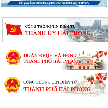
PHƯỜNG BẠCH ĐẰNG CÓ 2 TUYẾN ĐƯỜNG ĐƯỢC ĐẶT TÊN THEO NGHỊ
QUYẾT SỐ 22/2026/NQ-HĐND, NGÀY 28/7/2026...