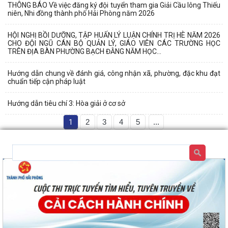
THÔNG BÁO Về việc đăng ký đội tuyển tham gia Giải Cầu lông Thiếu
niên, Nhi đồng thành phố Hải Phòng năm 2026
HỘI NGHỊ BỒI DƯỠNG, TẬP HUẤN LÝ LUẬN CHÍNH TRỊ HÈ NĂM 2026
CHO ĐỘI NGŨ CÁN BỘ QUẢN LÝ, GIÁO VIÊN CÁC TRƯỜNG HỌC
TRÊN ĐỊA BÀN PHƯỜNG BẠCH ĐẰNG NĂM HỌC...
Hướng dẫn chung về đánh giá, công nhận xã, phường, đặc khu đạt
chuẩn tiếp cận pháp luật
Hướng dẫn tiêu chí 3: Hòa giải ở cơ sở
1
2
3
4
5
...