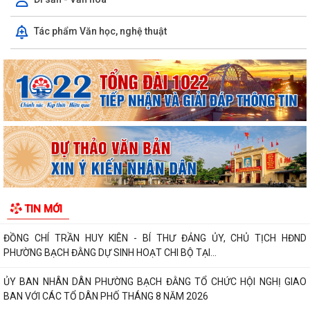
PHƯỜNG BẠCH ĐẰNG CÓ 2 TUYẾN ĐƯỜNG ĐƯỢC ĐẶT TÊN THEO NGHỊ
Tác phẩm Văn học, nghệ thuật
QUYẾT SỐ 22/2026/NQ-HĐND, NGÀY 28/7/2026...
Công văn tham gia ý kiến dự thảo Nghị quyết của Hội đồng nhân dân
phường quy định nội dung chi, mức...
TIẾP TỤC THỰC HIỆN NGHIÊM CHỈ THỊ SỐ 17/CT-UBND CỦA UBND
THÀNH PHỐ HẢI PHÒNG VỀ TĂNG CƯỜNG CÔNG TÁC...
ĐẢNG ỦY PHƯỜNG BẠCH ĐẰNG HỌP TỔ CÔNG TÁC THỰC HIỆN SỐ
HÓA, TẠO LẬP DỮ LIỆU ĐẢNG VIÊN
CHI BỘ TỔ DÂN PHỐ MY ĐÔNG TRANG TRỌNG TỔ CHỨC LỄ KẾT NẠP
TIN MỚI
ĐẢNG VIÊN VÀ SINH HOẠT CHI BỘ THƯỜNG KỲ...
ĐỒNG CHÍ TRẦN HUY KIÊN - BÍ THƯ ĐẢNG ỦY, CHỦ TỊCH HĐND
PHƯỜNG BẠCH ĐẰNG DỰ SINH HOẠT CHI BỘ TẠI...
ỦY BAN NHÂN DÂN PHƯỜNG BẠCH ĐẰNG TỔ CHỨC HỘI NGHỊ GIAO
BAN VỚI CÁC TỔ DÂN PHỐ THÁNG 8 NĂM 2026