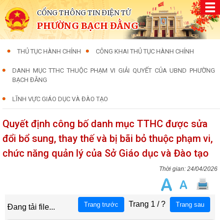
CỔNG THÔNG TIN ĐIỆN TỬ
PHƯỜNG BẠCH ĐẰNG
THỦ TỤC HÀNH CHÍNH
CÔNG KHAI THỦ TỤC HÀNH CHÍNH
DANH MỤC TTHC THUỘC PHẠM VI GIẢI QUYẾT CỦA UBND PHƯỜNG
BẠCH ĐẰNG
LĨNH VỰC GIÁO DỤC VÀ ĐÀO TẠO
Quyết định công bố danh mục TTHC được sửa
đổi bổ sung, thay thế và bị bãi bỏ thuộc phạm vi,
chức năng quản lý của Sở Giáo dục và Đào tạo
24/04/2026