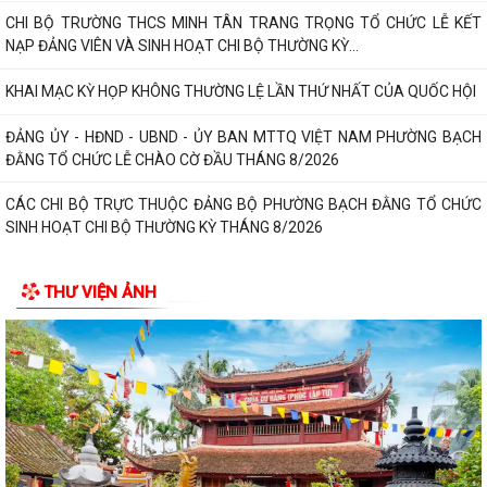
CHI BỘ TRƯỜNG THCS MINH TÂN TRANG TRỌNG TỔ CHỨC LỄ KẾT
NẠP ĐẢNG VIÊN VÀ SINH HOẠT CHI BỘ THƯỜNG KỲ...
KHAI MẠC KỲ HỌP KHÔNG THƯỜNG LỆ LẦN THỨ NHẤT CỦA QUỐC HỘI
ĐẢNG ỦY - HĐND - UBND - ỦY BAN MTTQ VIỆT NAM PHƯỜNG BẠCH
ĐẰNG TỔ CHỨC LỄ CHÀO CỜ ĐẦU THÁNG 8/2026
CÁC CHI BỘ TRỰC THUỘC ĐẢNG BỘ PHƯỜNG BẠCH ĐẰNG TỔ CHỨC
SINH HOẠT CHI BỘ THƯỜNG KỲ THÁNG 8/2026
NGHỊ QUYẾT ĐẶT TÊN ĐƯỜNG, PHỐ VÀ CÔNG TRÌNH CÔNG CỘNG
THƯ VIỆN ẢNH
TRÊN ĐỊA BÀN THÀNH PHỐ HẢI PHÒNG
THÔNG BÁO Về việc đăng ký đội tuyển tham gia Giải Cầu lông Thiếu
niên, Nhi đồng thành phố Hải...
HỘI NGHỊ BỒI DƯỠNG, TẬP HUẤN LÝ LUẬN CHÍNH TRỊ HÈ NĂM 2026
CHO ĐỘI NGŨ CÁN BỘ QUẢN LÝ, GIÁO VIÊN...
PHƯỜNG BẠCH ĐẰNG THAM DỰ HỘI NGHỊ TẬP HUẤN TRIỂN KHAI THỦ