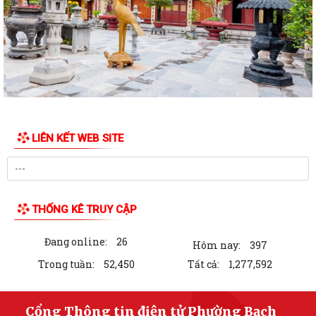
TỤC HÀNH CHÍNH CỦA ĐẢNG TRÊN MÔI TRƯỜNG...
ĐẢNG BỘ PHƯỜNG BẠCH ĐẰNG: TĂNG CƯỜNG CÔNG TÁC KIỂM TRA,
GIÁM SÁT VÀ KỶ LUẬT CỦA ĐẢNG TRONG 6 THÁNG...
ĐẢNG ỦY PHƯỜNG BẠCH ĐẰNG THAM DỰ HỘI NGHỊ TRỰC TUYẾN SƠ
KẾT CÔNG TÁC BÁO CÁO VIÊN THÁNG 7 NĂM 2026
DẦN KHÉP LẠI HÀNH TRÌNH TRI ÂN NHÂN DỊP KỶ NIỆM 79 NĂM NGÀY
LIÊN KẾT WEB SITE
THƯƠNG BINH - LIỆT SĨ (27/7/1947 -...
THÔNG BÁO Về việc niêm yết công khai hồ sơ đề nghị đăng ký đất đai,
cấp giấy chứng nhận quyền sử...
THỐNG KÊ TRUY CẬP
HOÀN THÀNH LẮP ĐẶT ĐẢO CỜ TẠI NÚT GIAO THÔNG CẦU BẾN RỪNG
TRÊN ĐỊA BÀN PHƯỜNG BẠCH ĐẰNG, HẢI PHÒNG...
Đang online:
26
Hôm nay:
397
ỨNG CỬ VIÊN ĐẠI BIỂU HĐND PHƯỜNG TIẾP XÚC CỬ TRI ĐƠN VỊ BẦU
Trong tuần:
52,450
Tất cả:
1,277,592
CỬ SỐ 2 (MINH ĐỨC)
Thông báo điều chỉnh phân công chủ trì, dự tiếp xúc cử tri vận động
Cổng Thông tin điện tử Phường Bạch