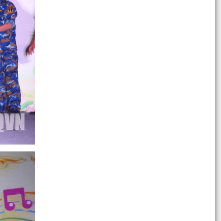
Quyết định kiện toàn Ban chỉ đạo vệ sinh an
toàn thực phẩm năm 2026
VIDEO tuyên truyền, hướng dẫn cử tri đi bỏ
phiếu bầu cử vào ngày 15/3/2026
ĐỒNG CHÍ NGUYỄN HOÀNG MINH – PHÓ BÍ THƯ
ĐẢNG ỦY, CHỦ TỊCH UBND PHƯỜNG BẠCH ĐẰNG
DỰ VÀ CHỈ ĐẠO SINH...
Thông báo về việc niêm yết công khai kết quả
kiểm tra hồ sơ đăng ký, cấp Giấy chứng nhận
quyền sử...
Bầu cử đại biểu Quốc hội, HĐND các cấp: Việc
kiểm phiếu được tiến hành như thế nào?
Tiểu sử tóm tắt của những người ứng cử đại
biểu Hội đồng nhân dân thành phố Hải Phòng
khóa XVII,...