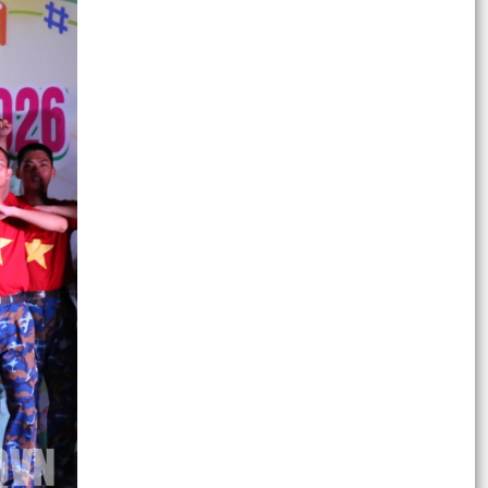
LÃNH ĐẠO PHƯỜNG BẠCH ĐẰNG CHÚC MỪNG
TRẠM Y TẾ PHƯỜNG NHÂN KỶ NIỆM 71 NĂM
NGÀY THẦY THUỐC VIỆT NAM...
ĐỒNG CHÍ ĐẠI TÁ BÙI XUÂN THẮNG - ỦY VIÊN
BAN THƯỜNG VỤ THÀNH ỦY, CHỈ HUY TRƯỞNG
BỘ CHỈ HUY QUÂN SỰ...
Quyết định kiện toàn Hội đồng nghĩa vụ quân sự
phường
PHÁT ĐỘNG HƯỞNG ỨNG CUỘC THI TRỰC
TUYẾN “TÌM HIỂU BẦU CỬ ĐẠI BIỂU QUỐC HỘI
VÀ ĐẠI BIỂU HỘI ĐỒNG...
HỘI NGHỊ TRỰC TUYẾN TOÀN QUỐC TRIỂN KHAI
CÔNG TÁC BẦU CỬ ĐẠI BIỂU QUỐC HỘI KHÓA
XVI VÀ ĐẠI BIỂU HỘI...
DANH SÁCH CHÍNH THỨC VÀ TIỂU SỬ TÓM TẮT
NHỮNG NGƯỜI ỨNG CỬ ĐẠI BIỂU HỘI ĐỒNG