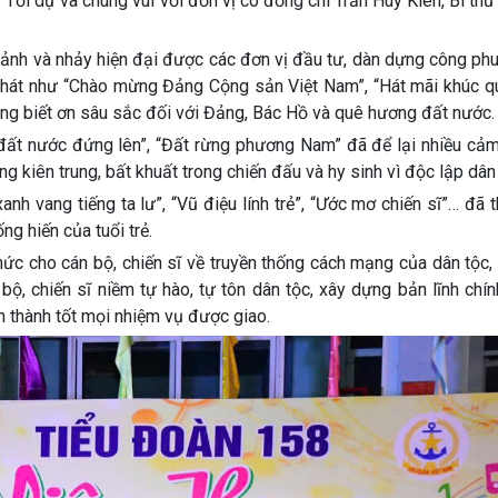
026. Tới dự và chung vui với đơn vị có đồng chí Trần Huy Kiên, Bí th
 cảnh và nhảy hiện đại được các đơn vị đầu tư, dàn dựng công phu
ục hát như “Chào mừng Đảng Cộng sản Việt Nam”, “Hát mãi khúc q
 lòng biết ơn sâu sắc đối với Đảng, Bác Hồ và quê hương đất nước.
, đất nước đứng lên”, “Đất rừng phương Nam” đã để lại nhiều cả
g kiên trung, bất khuất trong chiến đấu và hy sinh vì độc lập dân 
anh vang tiếng ta lư”, “Vũ điệu lính trẻ”, “Ước mơ chiến sĩ”… đã t
ng hiến của tuổi trẻ.
hức cho cán bộ, chiến sĩ về truyền thống cách mạng của dân tộc,
ộ, chiến sĩ niềm tự hào, tự tôn dân tộc, xây dựng bản lĩnh chín
n thành tốt mọi nhiệm vụ được giao.