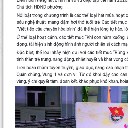
Liên hoan tiếng hát binh nhì và vũ điệu tập thể năm 2
Chủ tịch HĐND phường.
Nổi bật trong chương trình là các thể loại hát múa, hoạt
sâu nghệ thuật, mang đậm hơi thở tuổi trẻ. Các tiết m
“Viết tiếp câu chuyện hòa bình” đã thể hiện lòng tự hào,
Ở thể loại hoạt cảnh, các tiết mục “Khi con nằm xuống
đọng, tái hiện sinh động hình ảnh người chiến sĩ cách mạn
Đặc biệt, thể loại nhảy hiện đại với các tiết mục “Rừng x
tinh thần trẻ trung, năng động, nhiệt huyết và khát vọng cố
Liên hoan nhằm tuyên truyền, giáo dục, nâng cao nhận t
Quân chủng, Vùng 1 và đơn vị. Từ đó khơi dậy cho cán b
vàng, ý chí quyết tâm, đoàn kết, khắc phục khó khăn, hoà