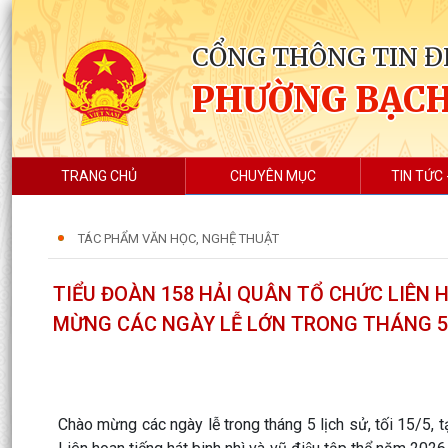
CỔNG THÔNG TIN Đ
PHƯỜNG BẠC
TRANG CHỦ
CHUYÊN MỤC
TIN TỨC 
TÁC PHẨM VĂN HỌC, NGHỆ THUẬT
TIỂU ĐOÀN 158 HẢI QUÂN TỔ CHỨC LIÊN 
MỪNG CÁC NGÀY LỄ LỚN TRONG THÁNG 5
Chào mừng các ngày lễ trong tháng 5 lịch sử, tối 15/5,