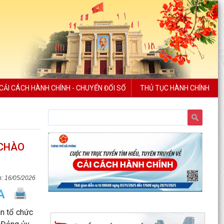
CẢI CÁCH HÀNH CHÍNH - CHUYỂN ĐỔI SỐ
THỦ TỤC HÀNH CHÍNH
 CHÀO
16/05/2026
PHƯỜNG BẠCH ĐẰNG CÓ 2 TUYẾN ĐƯỜNG
ĐƯỢC ĐẶT TÊN THEO NGHỊ QUYẾT SỐ
ân tổ chức
22/2026/NQ-HĐND, NGÀY 28/7/2026...