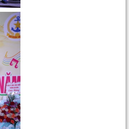
NHÂN DÂN PHƯỜNG BẠCH...
DANH SÁCH CHÍNH THỨC VÀ TIỂU SỬ TÓM TẮT
NHỮNG NGƯỜI ỨNG CỬ ĐẠI BIỂU HỘI ĐỒNG
NHÂN DÂN PHƯỜNG BẠCH...
Kế hoạch Kiểm tra, giám sát việc chấp hành quy
định của pháp luật về đăng ký hộ kinh doanh,
hợp tác...
Kế hoạch phát động phong trào thi đua thực
hiện thắng lợi chủ đề năm 2026 của thành phố
“Chủ động...
DANH SÁCH CHÍNH THỨC VÀ TIỂU SỬ TÓM TẮT
NHỮNG NGƯỜI ỨNG CỬ ĐẠI BIỂU HỘI ĐỒNG
NHÂN DÂN PHƯỜNG BẠCH...
ĐỒNG CHÍ BÙI XUÂN THẮNG - ỦY VIÊN BAN
THƯỜNG VỤ THÀNH ỦY, CHỈ HUY TRƯỞNG BỘ
CHỈ HUY QUÂN SỰ THÀNH...