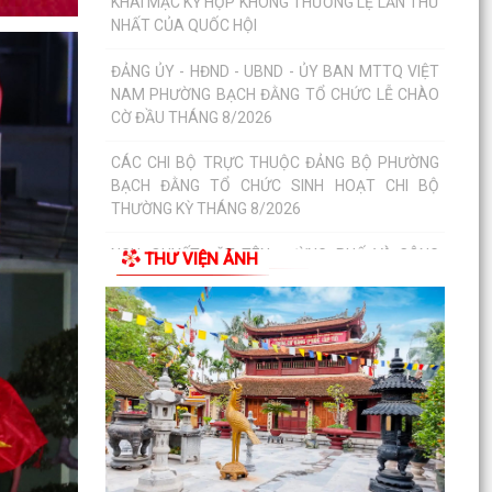
THÔNG BÁO Về việc đăng ký đội tuyển tham gia
Giải Cầu lông Thiếu niên, Nhi đồng thành phố
Hải...
HỘI NGHỊ BỒI DƯỠNG, TẬP HUẤN LÝ LUẬN CHÍNH
TRỊ HÈ NĂM 2026 CHO ĐỘI NGŨ CÁN BỘ QUẢN
LÝ, GIÁO VIÊN...
PHƯỜNG BẠCH ĐẰNG THAM DỰ HỘI NGHỊ TẬP
HUẤN TRIỂN KHAI THỦ TỤC HÀNH CHÍNH CỦA
THƯ VIỆN ẢNH
ĐẢNG TRÊN MÔI TRƯỜNG...
ĐẢNG BỘ PHƯỜNG BẠCH ĐẰNG: TĂNG CƯỜNG
CÔNG TÁC KIỂM TRA, GIÁM SÁT VÀ KỶ LUẬT
CỦA ĐẢNG TRONG 6 THÁNG...
ĐẢNG ỦY PHƯỜNG BẠCH ĐẰNG THAM DỰ HỘI
NGHỊ TRỰC TUYẾN SƠ KẾT CÔNG TÁC BÁO
CÁO VIÊN THÁNG 7 NĂM 2026