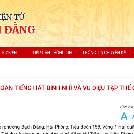
IỆN TỬ
H ĐẰNG
- SỰ KIỆN
TIẾP CẬN THÔNG TIN
THÔNG TIN CHUYÊN ĐỀ
HOAN TIẾNG HÁT BINH NHÌ VÀ VŨ ĐIỆU TẬP THỂ
 tại phường Bạch Đằng, Hải Phòng, Tiểu đoàn 158, Vùng 1 Hải qu