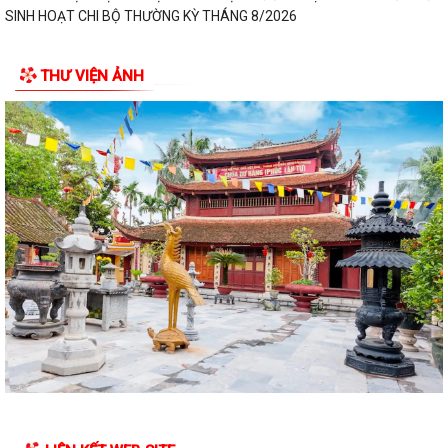
SINH HOẠT CHI BỘ THƯỜNG KỲ THÁNG 8/2026
NGHỊ QUYẾT ĐẶT TÊN ĐƯỜNG, PHỐ VÀ CÔNG TRÌNH CÔNG CỘNG
THƯ VIỆN ẢNH
TRÊN ĐỊA BÀN THÀNH PHỐ HẢI PHÒNG
THÔNG BÁO Về việc đăng ký đội tuyển tham gia Giải Cầu lông Thiếu
niên, Nhi đồng thành phố Hải...
HỘI NGHỊ BỒI DƯỠNG, TẬP HUẤN LÝ LUẬN CHÍNH TRỊ HÈ NĂM 2026
CHO ĐỘI NGŨ CÁN BỘ QUẢN LÝ, GIÁO VIÊN...
PHƯỜNG BẠCH ĐẰNG THAM DỰ HỘI NGHỊ TẬP HUẤN TRIỂN KHAI THỦ
TỤC HÀNH CHÍNH CỦA ĐẢNG TRÊN MÔI TRƯỜNG...
ĐẢNG BỘ PHƯỜNG BẠCH ĐẰNG: TĂNG CƯỜNG CÔNG TÁC KIỂM TRA,
GIÁM SÁT VÀ KỶ LUẬT CỦA ĐẢNG TRONG 6 THÁNG...
ĐẢNG ỦY PHƯỜNG BẠCH ĐẰNG THAM DỰ HỘI NGHỊ TRỰC TUYẾN SƠ
KẾT CÔNG TÁC BÁO CÁO VIÊN THÁNG 7 NĂM 2026
DẦN KHÉP LẠI HÀNH TRÌNH TRI ÂN NHÂN DỊP KỶ NIỆM 79 NĂM NGÀY