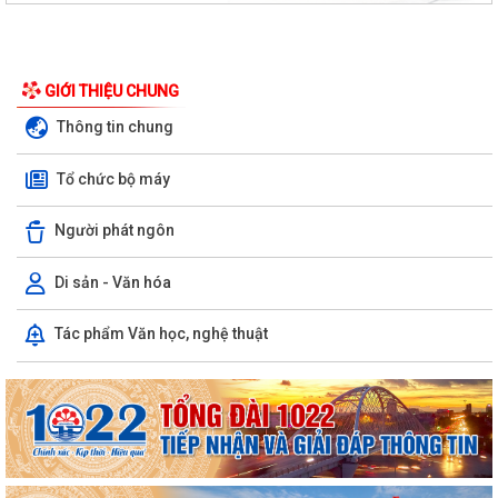
GIỚI THIỆU CHUNG
Thông tin chung
Tổ chức bộ máy
Người phát ngôn
Di sản - Văn hóa
PHƯỜNG BẠCH ĐẰNG CÓ 2 TUYẾN ĐƯỜNG ĐƯỢC ĐẶT TÊN THEO NGHỊ
Tác phẩm Văn học, nghệ thuật
QUYẾT SỐ 22/2026/NQ-HĐND, NGÀY 28/7/2026...
Công văn tham gia ý kiến dự thảo Nghị quyết của Hội đồng nhân dân
phường quy định nội dung chi, mức...
TIẾP TỤC THỰC HIỆN NGHIÊM CHỈ THỊ SỐ 17/CT-UBND CỦA UBND
THÀNH PHỐ HẢI PHÒNG VỀ TĂNG CƯỜNG CÔNG TÁC...