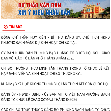
ĐẢNG ỦY PHƯỜNG BẠCH ĐẰNG HỌP TỔ CÔNG TÁC THỰC HIỆN SỐ
HÓA, TẠO LẬP DỮ LIỆU ĐẢNG VIÊN
CHI BỘ TỔ DÂN PHỐ MY ĐÔNG TRANG TRỌNG TỔ CHỨC LỄ KẾT NẠP
TIN MỚI
ĐẢNG VIÊN VÀ SINH HOẠT CHI BỘ THƯỜNG KỲ...
ĐỒNG CHÍ TRẦN HUY KIÊN - BÍ THƯ ĐẢNG ỦY, CHỦ TỊCH HĐND
PHƯỜNG BẠCH ĐẰNG DỰ SINH HOẠT CHI BỘ TẠI...
ỦY BAN NHÂN DÂN PHƯỜNG BẠCH ĐẰNG TỔ CHỨC HỘI NGHỊ GIAO
BAN VỚI CÁC TỔ DÂN PHỐ THÁNG 8 NĂM 2026
CHI BỘ TRƯỜNG THCS MINH TÂN TRANG TRỌNG TỔ CHỨC LỄ KẾT
NẠP ĐẢNG VIÊN VÀ SINH HOẠT CHI BỘ THƯỜNG KỲ...
KHAI MẠC KỲ HỌP KHÔNG THƯỜNG LỆ LẦN THỨ NHẤT CỦA QUỐC HỘI
ĐẢNG ỦY - HĐND - UBND - ỦY BAN MTTQ VIỆT NAM PHƯỜNG BẠCH
ĐẰNG TỔ CHỨC LỄ CHÀO CỜ ĐẦU THÁNG 8/2026
CÁC CHI BỘ TRỰC THUỘC ĐẢNG BỘ PHƯỜNG BẠCH ĐẰNG TỔ CHỨC