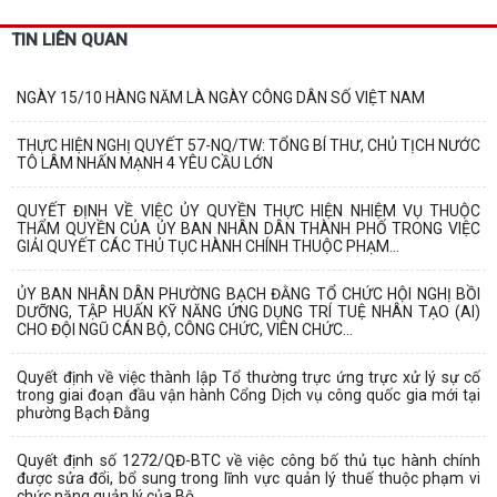
TIN LIÊN QUAN
NGÀY 15/10 HÀNG NĂM LÀ NGÀY CÔNG DÂN SỐ VIỆT NAM
THỰC HIỆN NGHỊ QUYẾT 57-NQ/TW: TỔNG BÍ THƯ, CHỦ TỊCH NƯỚC
TÔ LÂM NHẤN MẠNH 4 YÊU CẦU LỚN
QUYẾT ĐỊNH VỀ VIỆC ỦY QUYỀN THỰC HIỆN NHIỆM VỤ THUỘC
THẨM QUYỀN CỦA ỦY BAN NHÂN DÂN THÀNH PHỐ TRONG VIỆC
GIẢI QUYẾT CÁC THỦ TỤC HÀNH CHÍNH THUỘC PHẠM...
ỦY BAN NHÂN DÂN PHƯỜNG BẠCH ĐẰNG TỔ CHỨC HỘI NGHỊ BỒI
DƯỠNG, TẬP HUẤN KỸ NĂNG ỨNG DỤNG TRÍ TUỆ NHÂN TẠO (AI)
CHO ĐỘI NGŨ CÁN BỘ, CÔNG CHỨC, VIÊN CHỨC...
Quyết định về việc thành lập Tổ thường trực ứng trực xử lý sự cố
trong giai đoạn đầu vận hành Cổng Dịch vụ công quốc gia mới tại
phường Bạch Đằng
Quyết định số 1272/QĐ-BTC về việc công bố thủ tục hành chính
được sửa đổi, bổ sung trong lĩnh vực quản lý thuế thuộc phạm vi
chức năng quản lý của Bộ...