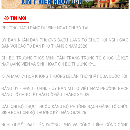
KHAI MẠC KỲ HỌP KHÔNG THƯỜNG LỆ LẦN THỨ NHẤT CỦA QUỐC HỘI
ĐẢNG ỦY - HĐND - UBND - ỦY BAN MTTQ VIỆT NAM PHƯỜNG BẠCH
TIN MỚI
ĐẰNG TỔ CHỨC LỄ CHÀO CỜ ĐẦU THÁNG 8/2026
CÁC CHI BỘ TRỰC THUỘC ĐẢNG BỘ PHƯỜNG BẠCH ĐẰNG TỔ CHỨC
SINH HOẠT CHI BỘ THƯỜNG KỲ THÁNG 8/2026
NGHỊ QUYẾT ĐẶT TÊN ĐƯỜNG, PHỐ VÀ CÔNG TRÌNH CÔNG CỘNG
TRÊN ĐỊA BÀN THÀNH PHỐ HẢI PHÒNG
THÔNG BÁO Về việc đăng ký đội tuyển tham gia Giải Cầu lông Thiếu
niên, Nhi đồng thành phố Hải...
HỘI NGHỊ BỒI DƯỠNG, TẬP HUẤN LÝ LUẬN CHÍNH TRỊ HÈ NĂM 2026
CHO ĐỘI NGŨ CÁN BỘ QUẢN LÝ, GIÁO VIÊN...
PHƯỜNG BẠCH ĐẰNG THAM DỰ HỘI NGHỊ TẬP HUẤN TRIỂN KHAI THỦ
TỤC HÀNH CHÍNH CỦA ĐẢNG TRÊN MÔI TRƯỜNG...
ĐẢNG BỘ PHƯỜNG BẠCH ĐẰNG: TĂNG CƯỜNG CÔNG TÁC KIỂM TRA,
GIÁM SÁT VÀ KỶ LUẬT CỦA ĐẢNG TRONG 6 THÁNG...