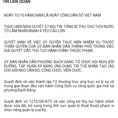
TIN LIÊN QUAN
NGÀY 15/10 HÀNG NĂM LÀ NGÀY CÔNG DÂN SỐ VIỆT NAM
THỰC HIỆN NGHỊ QUYẾT 57-NQ/TW: TỔNG BÍ THƯ, CHỦ TỊCH NƯỚC
TÔ LÂM NHẤN MẠNH 4 YÊU CẦU LỚN
QUYẾT ĐỊNH VỀ VIỆC ỦY QUYỀN THỰC HIỆN NHIỆM VỤ THUỘC
THẨM QUYỀN CỦA ỦY BAN NHÂN DÂN THÀNH PHỐ TRONG VIỆC
GIẢI QUYẾT CÁC THỦ TỤC HÀNH CHÍNH THUỘC PHẠM...
ỦY BAN NHÂN DÂN PHƯỜNG BẠCH ĐẰNG TỔ CHỨC HỘI NGHỊ BỒI
DƯỠNG, TẬP HUẤN KỸ NĂNG ỨNG DỤNG TRÍ TUỆ NHÂN TẠO (AI)
CHO ĐỘI NGŨ CÁN BỘ, CÔNG CHỨC, VIÊN CHỨC...
Quyết định về việc thành lập Tổ thường trực ứng trực xử lý sự cố
trong giai đoạn đầu vận hành Cổng Dịch vụ công quốc gia mới tại
phường Bạch Đằng
Quyết định số 1272/QĐ-BTC về việc công bố thủ tục hành chính
được sửa đổi, bổ sung trong lĩnh vực quản lý thuế thuộc phạm vi
chức năng quản lý của Bộ...