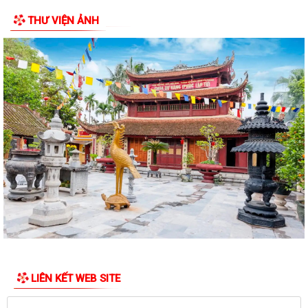
THƯ VIỆN ẢNH
ĐẢNG ỦY PHƯỜNG BẠCH ĐẰNG THAM DỰ HỘI NGHỊ TRỰC TUYẾN SƠ
KẾT CÔNG TÁC BÁO CÁO VIÊN THÁNG 7 NĂM 2026
DẦN KHÉP LẠI HÀNH TRÌNH TRI ÂN NHÂN DỊP KỶ NIỆM 79 NĂM NGÀY
THƯƠNG BINH - LIỆT SĨ (27/7/1947 -...
THÔNG BÁO Về việc niêm yết công khai hồ sơ đề nghị đăng ký đất đai,
cấp giấy chứng nhận quyền sử...
HOÀN THÀNH LẮP ĐẶT ĐẢO CỜ TẠI NÚT GIAO THÔNG CẦU BẾN RỪNG
TRÊN ĐỊA BÀN PHƯỜNG BẠCH ĐẰNG, HẢI PHÒNG...
ỨNG CỬ VIÊN ĐẠI BIỂU HĐND PHƯỜNG TIẾP XÚC CỬ TRI ĐƠN VỊ BẦU
CỬ SỐ 2 (MINH ĐỨC)
Thông báo điều chỉnh phân công chủ trì, dự tiếp xúc cử tri vận động
bầu cử đối với cán bộ Cơ quan...
LIÊN KẾT WEB SITE
ỨNG CỬ VIÊN ĐẠI BIỂU HĐND PHƯỜNG BẠCH ĐẰNG NHIỆM KỲ 2026–
2031 TIẾP XÚC CỬ TRI ĐƠN VỊ BẦU CỬ SỐ 3...