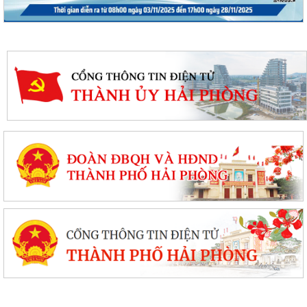
PHƯỜNG BẠCH ĐẰNG CÓ 2 TUYẾN ĐƯỜNG ĐƯỢC ĐẶT TÊN THEO NGHỊ
QUYẾT SỐ 22/2026/NQ-HĐND, NGÀY 28/7/2026...