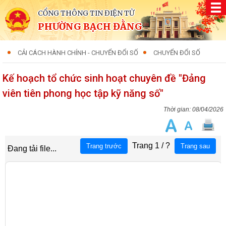
CỔNG THÔNG TIN ĐIỆN TỬ
PHƯỜNG BẠCH ĐẰNG
CẢI CÁCH HÀNH CHÍNH - CHUYỂN ĐỔI SỐ
CHUYỂN ĐỔI SỐ
Kế hoạch tổ chức sinh hoạt chuyên đề "Đảng
viên tiên phong học tập kỹ năng số"
08/04/2026