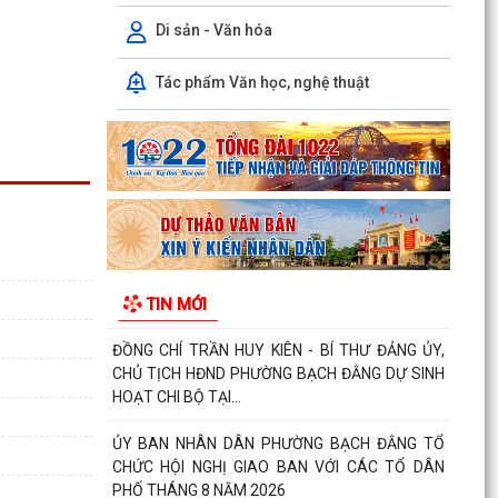
của Hội đồng nhân dân phường quy định nội
dung chi, mức...
Di sản - Văn hóa
TIẾP TỤC THỰC HIỆN NGHIÊM CHỈ THỊ SỐ
Tác phẩm Văn học, nghệ thuật
17/CT-UBND CỦA UBND THÀNH PHỐ HẢI
PHÒNG VỀ TĂNG CƯỜNG CÔNG TÁC...
ĐẢNG ỦY PHƯỜNG BẠCH ĐẰNG HỌP TỔ CÔNG
TÁC THỰC HIỆN SỐ HÓA, TẠO LẬP DỮ LIỆU
ĐẢNG VIÊN
CHI BỘ TỔ DÂN PHỐ MY ĐÔNG TRANG TRỌNG
TỔ CHỨC LỄ KẾT NẠP ĐẢNG VIÊN VÀ SINH
TIN MỚI
HOẠT CHI BỘ THƯỜNG KỲ...
ĐỒNG CHÍ TRẦN HUY KIÊN - BÍ THƯ ĐẢNG ỦY,
CHỦ TỊCH HĐND PHƯỜNG BẠCH ĐẰNG DỰ SINH
HOẠT CHI BỘ TẠI...
ỦY BAN NHÂN DÂN PHƯỜNG BẠCH ĐẰNG TỔ
CHỨC HỘI NGHỊ GIAO BAN VỚI CÁC TỔ DÂN
PHỐ THÁNG 8 NĂM 2026