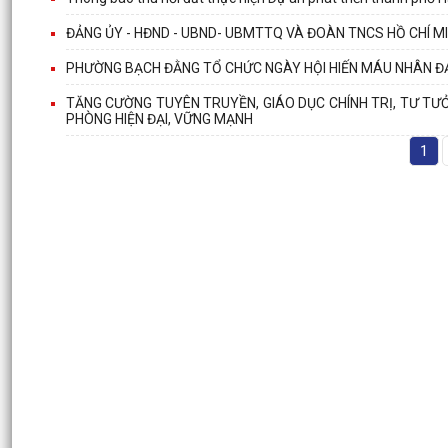
ĐẢNG ỦY - HĐND - UBND- UBMTTQ VÀ ĐOÀN TNCS HỒ CHÍ M
PHƯỜNG BẠCH ĐẰNG TỔ CHỨC NGÀY HỘI HIẾN MÁU NHÂN Đ
TĂNG CƯỜNG TUYÊN TRUYỀN, GIÁO DỤC CHÍNH TRỊ, TƯ TƯ
PHÒNG HIỆN ĐẠI, VỮNG MẠNH
1