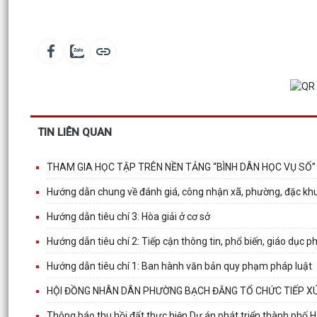
TIN LIÊN QUAN
THAM GIA HỌC TẬP TRÊN NỀN TẢNG “BÌNH DÂN HỌC VỤ SỐ”
Hướng dẫn chung về đánh giá, công nhận xã, phường, đặc khu
Hướng dẫn tiêu chí 3: Hòa giải ở cơ sở
Hướng dẫn tiêu chí 2: Tiếp cận thông tin, phổ biến, giáo dục p
Hướng dẫn tiêu chí 1: Ban hành văn bản quy phạm pháp luật
HỘI ĐỒNG NHÂN DÂN PHƯỜNG BẠCH ĐẰNG TỔ CHỨC TIẾP XÚ
Thông báo thu hồi đất thực hiện Dự án phát triển thành phố H