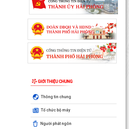
GIỚI THIỆU CHUNG
Thông tin chung
PHƯỜNG BẠCH ĐẰNG CÓ 2 TUYẾN ĐƯỜNG
ĐƯỢC ĐẶT TÊN THEO NGHỊ QUYẾT SỐ
Tổ chức bộ máy
22/2026/NQ-HĐND, NGÀY 28/7/2026...
Người phát ngôn
Công văn tham gia ý kiến dự thảo Nghị quyết