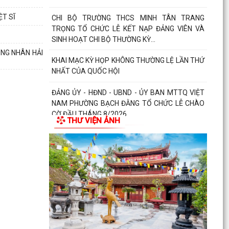
ỆT SĨ
CHI BỘ TRƯỜNG THCS MINH TÂN TRANG
TRỌNG TỔ CHỨC LỄ KẾT NẠP ĐẢNG VIÊN VÀ
SINH HOẠT CHI BỘ THƯỜNG KỲ...
ÔNG NHÂN HẢI
KHAI MẠC KỲ HỌP KHÔNG THƯỜNG LỆ LẦN THỨ
NHẤT CỦA QUỐC HỘI
ĐẢNG ỦY - HĐND - UBND - ỦY BAN MTTQ VIỆT
NAM PHƯỜNG BẠCH ĐẰNG TỔ CHỨC LỄ CHÀO
CỜ ĐẦU THÁNG 8/2026
THƯ VIỆN ẢNH
CÁC CHI BỘ TRỰC THUỘC ĐẢNG BỘ PHƯỜNG
BẠCH ĐẰNG TỔ CHỨC SINH HOẠT CHI BỘ
THƯỜNG KỲ THÁNG 8/2026
NGHỊ QUYẾT ĐẶT TÊN ĐƯỜNG, PHỐ VÀ CÔNG
TRÌNH CÔNG CỘNG TRÊN ĐỊA BÀN THÀNH PHỐ
HẢI PHÒNG
THÔNG BÁO Về việc đăng ký đội tuyển tham gia