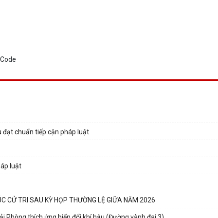
 đạt chuẩn tiếp cận pháp luật
háp luật
C CỬ TRI SAU KỲ HỌP THƯỜNG LỆ GIỮA NĂM 2026
ải Phòng thích ứng biến đổi khí hậu (Đường vành đai 3)