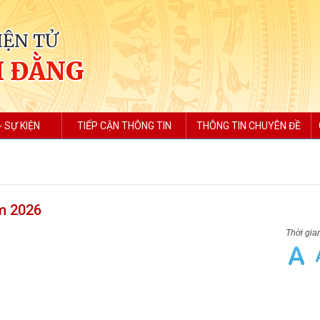
IỆN TỬ
H ĐẰNG
- SỰ KIỆN
TIẾP CẬN THÔNG TIN
THÔNG TIN CHUYÊN ĐỀ
ăm 2026