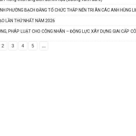
INH PHƯỜNG BẠCH ĐẰNG TỔ CHỨC THẮP NẾN TRI ÂN CÁC ANH HÙNG LI
ẠO LẦN THỨ NHẤT NĂM 2026
ỞNG, PHÁP LUẬT CHO CÔNG NHÂN – ĐỘNG LỰC XÂY DỰNG GIAI CẤP C
2
3
4
5
...