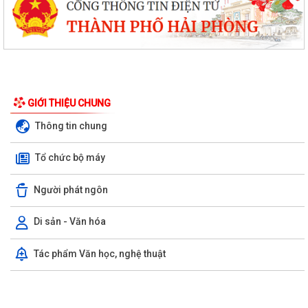
Công văn tham gia ý kiến dự thảo Nghị quyết của Hội đồng nhân dân
phường quy định nội dung chi, mức...
TIẾP TỤC THỰC HIỆN NGHIÊM CHỈ THỊ SỐ 17/CT-UBND CỦA UBND
THÀNH PHỐ HẢI PHÒNG VỀ TĂNG CƯỜNG CÔNG TÁC...
ĐẢNG ỦY PHƯỜNG BẠCH ĐẰNG HỌP TỔ CÔNG TÁC THỰC HIỆN SỐ
HÓA, TẠO LẬP DỮ LIỆU ĐẢNG VIÊN
GIỚI THIỆU CHUNG
Thông tin chung
CHI BỘ TỔ DÂN PHỐ MY ĐÔNG TRANG TRỌNG TỔ CHỨC LỄ KẾT NẠP
ĐẢNG VIÊN VÀ SINH HOẠT CHI BỘ THƯỜNG KỲ...
Tổ chức bộ máy
ĐỒNG CHÍ TRẦN HUY KIÊN - BÍ THƯ ĐẢNG ỦY, CHỦ TỊCH HĐND
PHƯỜNG BẠCH ĐẰNG DỰ SINH HOẠT CHI BỘ TẠI...
Người phát ngôn
ỦY BAN NHÂN DÂN PHƯỜNG BẠCH ĐẰNG TỔ CHỨC HỘI NGHỊ GIAO
Di sản - Văn hóa
BAN VỚI CÁC TỔ DÂN PHỐ THÁNG 8 NĂM 2026
Tác phẩm Văn học, nghệ thuật
CHI BỘ TRƯỜNG THCS MINH TÂN TRANG TRỌNG TỔ CHỨC LỄ KẾT
NẠP ĐẢNG VIÊN VÀ SINH HOẠT CHI BỘ THƯỜNG KỲ...
KHAI MẠC KỲ HỌP KHÔNG THƯỜNG LỆ LẦN THỨ NHẤT CỦA QUỐC HỘI