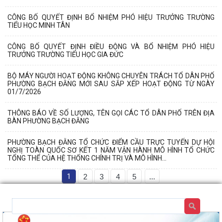
CÔNG BỐ QUYẾT ĐỊNH BỔ NHIỆM PHÓ HIỆU TRƯỞNG TRƯỜNG
TIỂU HỌC MINH TÂN
CÔNG BỐ QUYẾT ĐỊNH ĐIỀU ĐỘNG VÀ BỔ NHIỆM PHÓ HIỆU
TRƯỞNG TRƯỜNG TIỂU HỌC GIA ĐỨC
BỘ MÁY NGƯỜI HOẠT ĐỘNG KHÔNG CHUYÊN TRÁCH TỔ DÂN PHỐ
PHƯỜNG BẠCH ĐẰNG MỚI SAU SẮP XẾP HOẠT ĐỘNG TỪ NGÀY
01/7/2026
THÔNG BÁO VỀ SỐ LƯỢNG, TÊN GỌI CÁC TỔ DÂN PHỐ TRÊN ĐỊA
BÀN PHƯỜNG BẠCH ĐẰNG
PHƯỜNG BẠCH ĐẰNG TỔ CHỨC ĐIỂM CẦU TRỰC TUYẾN DỰ HỘI
NGHỊ TOÀN QUỐC SƠ KẾT 1 NĂM VẬN HÀNH MÔ HÌNH TỔ CHỨC
TỔNG THỂ CỦA HỆ THỐNG CHÍNH TRỊ VÀ MÔ HÌNH...
1
2
3
4
5
...