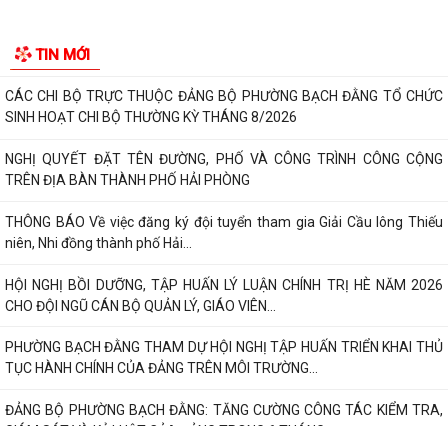
ĐẢNG ỦY - HĐND - UBND - ỦY BAN MTTQ VIỆT NAM PHƯỜNG BẠCH
TIN MỚI
ĐẰNG TỔ CHỨC LỄ CHÀO CỜ ĐẦU THÁNG 8/2026
CÁC CHI BỘ TRỰC THUỘC ĐẢNG BỘ PHƯỜNG BẠCH ĐẰNG TỔ CHỨC
SINH HOẠT CHI BỘ THƯỜNG KỲ THÁNG 8/2026
NGHỊ QUYẾT ĐẶT TÊN ĐƯỜNG, PHỐ VÀ CÔNG TRÌNH CÔNG CỘNG
TRÊN ĐỊA BÀN THÀNH PHỐ HẢI PHÒNG
THÔNG BÁO Về việc đăng ký đội tuyển tham gia Giải Cầu lông Thiếu
niên, Nhi đồng thành phố Hải...
HỘI NGHỊ BỒI DƯỠNG, TẬP HUẤN LÝ LUẬN CHÍNH TRỊ HÈ NĂM 2026
CHO ĐỘI NGŨ CÁN BỘ QUẢN LÝ, GIÁO VIÊN...
PHƯỜNG BẠCH ĐẰNG THAM DỰ HỘI NGHỊ TẬP HUẤN TRIỂN KHAI THỦ
TỤC HÀNH CHÍNH CỦA ĐẢNG TRÊN MÔI TRƯỜNG...
ĐẢNG BỘ PHƯỜNG BẠCH ĐẰNG: TĂNG CƯỜNG CÔNG TÁC KIỂM TRA,
GIÁM SÁT VÀ KỶ LUẬT CỦA ĐẢNG TRONG 6 THÁNG...