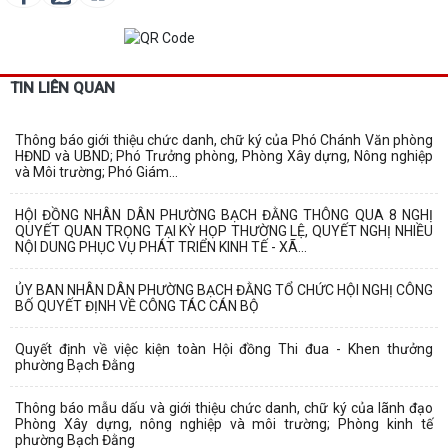
TIN LIÊN QUAN
Thông báo giới thiệu chức danh, chữ ký của Phó Chánh Văn phòng
HĐND và UBND; Phó Trưởng phòng, Phòng Xây dựng, Nông nghiệp
và Môi trường; Phó Giám...
HỘI ĐỒNG NHÂN DÂN PHƯỜNG BẠCH ĐẰNG THÔNG QUA 8 NGHỊ
QUYẾT QUAN TRỌNG TẠI KỲ HỌP THƯỜNG LỆ, QUYẾT NGHỊ NHIỀU
NỘI DUNG PHỤC VỤ PHÁT TRIỂN KINH TẾ - XÃ...
ỦY BAN NHÂN DÂN PHƯỜNG BẠCH ĐẰNG TỔ CHỨC HỘI NGHỊ CÔNG
BỐ QUYẾT ĐỊNH VỀ CÔNG TÁC CÁN BỘ
Quyết định về việc kiện toàn Hội đồng Thi đua - Khen thưởng
phường Bạch Đằng
Thông báo mẫu dấu và giới thiệu chức danh, chữ ký của lãnh đạo
Phòng Xây dựng, nông nghiệp và môi trường; Phòng kinh tế
phường Bạch Đằng