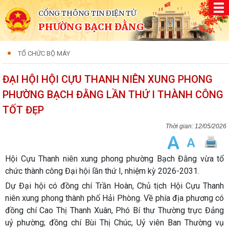
CỔNG THÔNG TIN ĐIỆN TỬ
PHƯỜNG BẠCH ĐẰNG
TỔ CHỨC BỘ MÁY
ĐẠI HỘI HỘI CỰU THANH NIÊN XUNG PHONG
PHƯỜNG BẠCH ĐẰNG LẦN THỨ I THÀNH CÔNG
TỐT ĐẸP
12/05/2026
Hội Cựu Thanh niên xung phong phường Bạch Đằng vừa tổ
chức thành công Đại hội lần thứ I, nhiệm kỳ 2026-2031.
Dự Đại hội có đồng chí Trần Hoàn, Chủ tịch Hội Cựu Thanh
niên xung phong thành phố Hải Phòng. Về phía địa phương có
đồng chí Cao Thị Thanh Xuân, Phó Bí thư Thường trực Đảng
uỷ phường; đồng chí Bùi Thị Chúc, Uỷ viên Ban Thường vụ