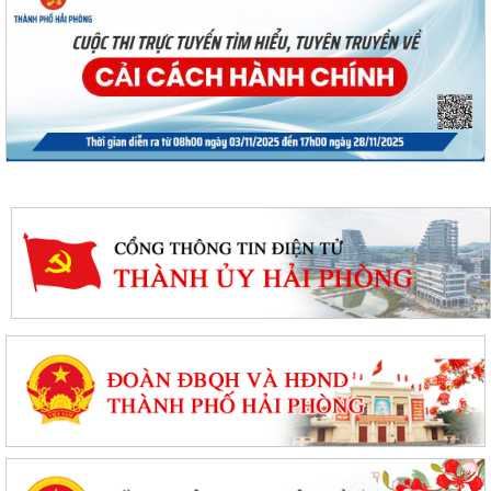
PHƯỜNG BẠCH ĐẰNG CÓ 2 TUYẾN ĐƯỜNG ĐƯỢC ĐẶT TÊN THEO NGHỊ
QUYẾT SỐ 22/2026/NQ-HĐND, NGÀY 28/7/2026...