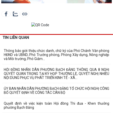
TIN LIÊN QUAN
Thông báo giới thiệu chức danh, chữ ký của Phó Chánh Văn phòng
HĐND và UBND; Phó Trưởng phòng, Phòng Xây dựng, Nông nghiệp
và Môi trường; Phó Giám...
HỘI ĐỒNG NHÂN DÂN PHƯỜNG BẠCH ĐẰNG THÔNG QUA 8 NGHỊ
QUYẾT QUAN TRỌNG TẠI KỲ HỌP THƯỜNG LỆ, QUYẾT NGHỊ NHIỀU
NỘI DUNG PHỤC VỤ PHÁT TRIỂN KINH TẾ - XÃ...
ỦY BAN NHÂN DÂN PHƯỜNG BẠCH ĐẰNG TỔ CHỨC HỘI NGHỊ CÔNG
BỐ QUYẾT ĐỊNH VỀ CÔNG TÁC CÁN BỘ
Quyết định về việc kiện toàn Hội đồng Thi đua - Khen thưởng
phường Bạch Đằng