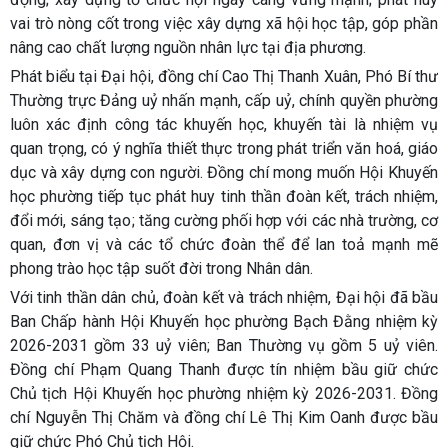
vai trò nòng cốt trong việc xây dựng xã hội học tập, góp phần
nâng cao chất lượng nguồn nhân lực tại địa phương.
Phát biểu tại Đại hội, đồng chí Cao Thị Thanh Xuân, Phó Bí thư
Thường trực Đảng uỷ nhấn mạnh, cấp uỷ, chính quyền phường
luôn xác định công tác khuyến học, khuyến tài là nhiệm vụ
quan trọng, có ý nghĩa thiết thực trong phát triển văn hoá, giáo
dục và xây dựng con người. Đồng chí mong muốn Hội Khuyến
học phường tiếp tục phát huy tinh thần đoàn kết, trách nhiệm,
đổi mới, sáng tạo; tăng cường phối hợp với các nhà trường, cơ
quan, đơn vị và các tổ chức đoàn thể để lan toả mạnh mẽ
phong trào học tập suốt đời trong Nhân dân.
Với tinh thần dân chủ, đoàn kết và trách nhiệm, Đại hội đã bầu
Ban Chấp hành Hội Khuyến học phường Bạch Đằng nhiệm kỳ
2026-2031 gồm 33 uỷ viên; Ban Thường vụ gồm 5 uỷ viên.
Đồng chí Phạm Quang Thanh được tín nhiệm bầu giữ chức
Chủ tịch Hội Khuyến học phường nhiệm kỳ 2026-2031. Đồng
chí Nguyễn Thị Chăm và đồng chí Lê Thị Kim Oanh được bầu
giữ chức Phó Chủ tịch Hội.