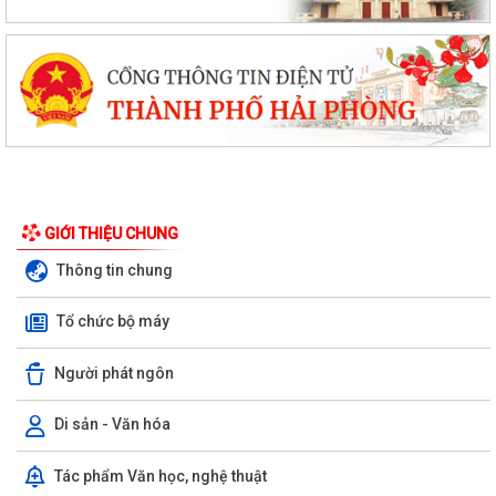
GIỚI THIỆU CHUNG
Thông tin chung
Tổ chức bộ máy
Người phát ngôn
Di sản - Văn hóa
PHƯỜNG BẠCH ĐẰNG CÓ 2 TUYẾN ĐƯỜNG ĐƯỢC ĐẶT TÊN THEO NGHỊ
Tác phẩm Văn học, nghệ thuật
QUYẾT SỐ 22/2026/NQ-HĐND, NGÀY 28/7/2026...