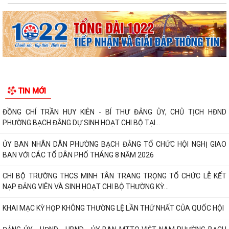
Công văn tham gia ý kiến dự thảo Nghị quyết của Hội đồng nhân dân
phường quy định nội dung chi, mức...
TIẾP TỤC THỰC HIỆN NGHIÊM CHỈ THỊ SỐ 17/CT-UBND CỦA UBND
THÀNH PHỐ HẢI PHÒNG VỀ TĂNG CƯỜNG CÔNG TÁC...
ĐẢNG ỦY PHƯỜNG BẠCH ĐẰNG HỌP TỔ CÔNG TÁC THỰC HIỆN SỐ
HÓA, TẠO LẬP DỮ LIỆU ĐẢNG VIÊN
CHI BỘ TỔ DÂN PHỐ MY ĐÔNG TRANG TRỌNG TỔ CHỨC LỄ KẾT NẠP
TIN MỚI
ĐẢNG VIÊN VÀ SINH HOẠT CHI BỘ THƯỜNG KỲ...
ĐỒNG CHÍ TRẦN HUY KIÊN - BÍ THƯ ĐẢNG ỦY, CHỦ TỊCH HĐND
PHƯỜNG BẠCH ĐẰNG DỰ SINH HOẠT CHI BỘ TẠI...
ỦY BAN NHÂN DÂN PHƯỜNG BẠCH ĐẰNG TỔ CHỨC HỘI NGHỊ GIAO
BAN VỚI CÁC TỔ DÂN PHỐ THÁNG 8 NĂM 2026
CHI BỘ TRƯỜNG THCS MINH TÂN TRANG TRỌNG TỔ CHỨC LỄ KẾT
NẠP ĐẢNG VIÊN VÀ SINH HOẠT CHI BỘ THƯỜNG KỲ...