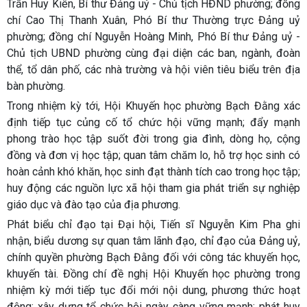
Trần Huy Kiên, Bí thư Đảng uỷ - Chủ tịch HĐND phường; đồng
chí Cao Thị Thanh Xuân, Phó Bí thư Thường trực Đảng uỷ
phường; đồng chí Nguyễn Hoàng Minh, Phó Bí thư Đảng uỷ -
Chủ tịch UBND phường cùng đại diện các ban, ngành, đoàn
thể, tổ dân phố, các nhà trường và hội viên tiêu biểu trên địa
bàn phường.
Trong nhiệm kỳ tới, Hội Khuyến học phường Bạch Đằng xác
định tiếp tục củng cố tổ chức hội vững mạnh; đẩy mạnh
phong trào học tập suốt đời trong gia đình, dòng họ, cộng
đồng và đơn vị học tập; quan tâm chăm lo, hỗ trợ học sinh có
hoàn cảnh khó khăn, học sinh đạt thành tích cao trong học tập;
huy động các nguồn lực xã hội tham gia phát triển sự nghiệp
giáo dục và đào tạo của địa phương.
Phát biểu chỉ đạo tại Đại hội, Tiến sĩ Nguyễn Kim Pha ghi
nhận, biểu dương sự quan tâm lãnh đạo, chỉ đạo của Đảng uỷ,
chính quyền phường Bạch Đằng đối với công tác khuyến học,
khuyến tài. Đồng chí đề nghị Hội Khuyến học phường trong
nhiệm kỳ mới tiếp tục đổi mới nội dung, phương thức hoạt
động; xây dựng tổ chức hội ngày càng vững mạnh; phát huy