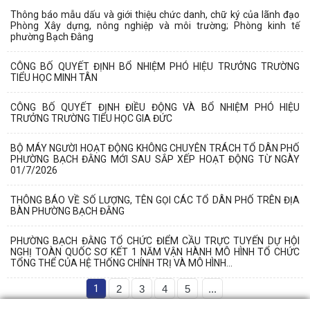
Thông báo mẫu dấu và giới thiệu chức danh, chữ ký của lãnh đạo
Phòng Xây dựng, nông nghiệp và môi trường; Phòng kinh tế
phường Bạch Đằng
CÔNG BỐ QUYẾT ĐỊNH BỔ NHIỆM PHÓ HIỆU TRƯỞNG TRƯỜNG
TIỂU HỌC MINH TÂN
CÔNG BỐ QUYẾT ĐỊNH ĐIỀU ĐỘNG VÀ BỔ NHIỆM PHÓ HIỆU
TRƯỞNG TRƯỜNG TIỂU HỌC GIA ĐỨC
BỘ MÁY NGƯỜI HOẠT ĐỘNG KHÔNG CHUYÊN TRÁCH TỔ DÂN PHỐ
PHƯỜNG BẠCH ĐẰNG MỚI SAU SẮP XẾP HOẠT ĐỘNG TỪ NGÀY
01/7/2026
THÔNG BÁO VỀ SỐ LƯỢNG, TÊN GỌI CÁC TỔ DÂN PHỐ TRÊN ĐỊA
BÀN PHƯỜNG BẠCH ĐẰNG
PHƯỜNG BẠCH ĐẰNG TỔ CHỨC ĐIỂM CẦU TRỰC TUYẾN DỰ HỘI
NGHỊ TOÀN QUỐC SƠ KẾT 1 NĂM VẬN HÀNH MÔ HÌNH TỔ CHỨC
TỔNG THỂ CỦA HỆ THỐNG CHÍNH TRỊ VÀ MÔ HÌNH...
1
2
3
4
5
...