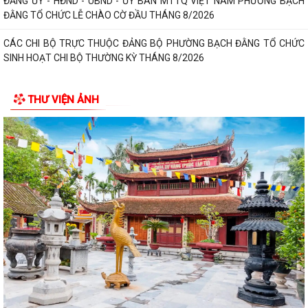
KHAI MẠC KỲ HỌP KHÔNG THƯỜNG LỆ LẦN THỨ NHẤT CỦA QUỐC HỘI
ĐẢNG ỦY - HĐND - UBND - ỦY BAN MTTQ VIỆT NAM PHƯỜNG BẠCH
ĐẰNG TỔ CHỨC LỄ CHÀO CỜ ĐẦU THÁNG 8/2026
CÁC CHI BỘ TRỰC THUỘC ĐẢNG BỘ PHƯỜNG BẠCH ĐẰNG TỔ CHỨC
SINH HOẠT CHI BỘ THƯỜNG KỲ THÁNG 8/2026
NGHỊ QUYẾT ĐẶT TÊN ĐƯỜNG, PHỐ VÀ CÔNG TRÌNH CÔNG CỘNG
THƯ VIỆN ẢNH
TRÊN ĐỊA BÀN THÀNH PHỐ HẢI PHÒNG
THÔNG BÁO Về việc đăng ký đội tuyển tham gia Giải Cầu lông Thiếu
niên, Nhi đồng thành phố Hải...
HỘI NGHỊ BỒI DƯỠNG, TẬP HUẤN LÝ LUẬN CHÍNH TRỊ HÈ NĂM 2026
CHO ĐỘI NGŨ CÁN BỘ QUẢN LÝ, GIÁO VIÊN...
PHƯỜNG BẠCH ĐẰNG THAM DỰ HỘI NGHỊ TẬP HUẤN TRIỂN KHAI THỦ
TỤC HÀNH CHÍNH CỦA ĐẢNG TRÊN MÔI TRƯỜNG...
ĐẢNG BỘ PHƯỜNG BẠCH ĐẰNG: TĂNG CƯỜNG CÔNG TÁC KIỂM TRA,