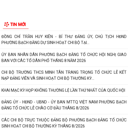
ĐẢNG ỦY PHƯỜNG BẠCH ĐẰNG HỌP TỔ CÔNG TÁC THỰC HIỆN SỐ
HÓA, TẠO LẬP DỮ LIỆU ĐẢNG VIÊN
CHI BỘ TỔ DÂN PHỐ MY ĐÔNG TRANG TRỌNG TỔ CHỨC LỄ KẾT NẠP
TIN MỚI
ĐẢNG VIÊN VÀ SINH HOẠT CHI BỘ THƯỜNG KỲ...
ĐỒNG CHÍ TRẦN HUY KIÊN - BÍ THƯ ĐẢNG ỦY, CHỦ TỊCH HĐND
PHƯỜNG BẠCH ĐẰNG DỰ SINH HOẠT CHI BỘ TẠI...
ỦY BAN NHÂN DÂN PHƯỜNG BẠCH ĐẰNG TỔ CHỨC HỘI NGHỊ GIAO
BAN VỚI CÁC TỔ DÂN PHỐ THÁNG 8 NĂM 2026
CHI BỘ TRƯỜNG THCS MINH TÂN TRANG TRỌNG TỔ CHỨC LỄ KẾT
NẠP ĐẢNG VIÊN VÀ SINH HOẠT CHI BỘ THƯỜNG KỲ...
KHAI MẠC KỲ HỌP KHÔNG THƯỜNG LỆ LẦN THỨ NHẤT CỦA QUỐC HỘI
ĐẢNG ỦY - HĐND - UBND - ỦY BAN MTTQ VIỆT NAM PHƯỜNG BẠCH
ĐẰNG TỔ CHỨC LỄ CHÀO CỜ ĐẦU THÁNG 8/2026
CÁC CHI BỘ TRỰC THUỘC ĐẢNG BỘ PHƯỜNG BẠCH ĐẰNG TỔ CHỨC
SINH HOẠT CHI BỘ THƯỜNG KỲ THÁNG 8/2026