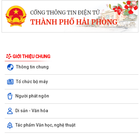
GIỚI THIỆU CHUNG
Thông tin chung
Tổ chức bộ máy
PHƯỜNG BẠCH ĐẰNG CÓ 2 TUYẾN ĐƯỜNG ĐƯỢC ĐẶT TÊN THEO NGHỊ
QUYẾT SỐ 22/2026/NQ-HĐND, NGÀY 28/7/2026...
Người phát ngôn
Công văn tham gia ý kiến dự thảo Nghị quyết của Hội đồng nhân dân
phường quy định nội dung chi, mức...
Di sản - Văn hóa
TIẾP TỤC THỰC HIỆN NGHIÊM CHỈ THỊ SỐ 17/CT-UBND CỦA UBND
Tác phẩm Văn học, nghệ thuật
THÀNH PHỐ HẢI PHÒNG VỀ TĂNG CƯỜNG CÔNG TÁC...