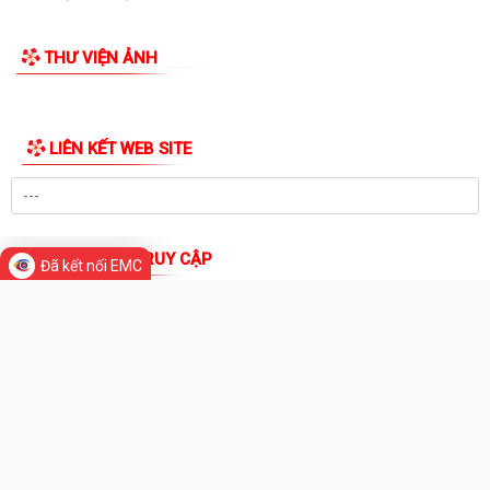
NGHỊ QUYẾT ĐẶT TÊN ĐƯỜNG, PHỐ VÀ CÔNG TRÌNH CÔNG CỘNG
THƯ VIỆN ẢNH
TRÊN ĐỊA BÀN THÀNH PHỐ HẢI PHÒNG
THÔNG BÁO Về việc đăng ký đội tuyển tham gia Giải Cầu lông Thiếu
niên, Nhi đồng thành phố Hải...
HỘI NGHỊ BỒI DƯỠNG, TẬP HUẤN LÝ LUẬN CHÍNH TRỊ HÈ NĂM 2026
CHO ĐỘI NGŨ CÁN BỘ QUẢN LÝ, GIÁO VIÊN...
PHƯỜNG BẠCH ĐẰNG THAM DỰ HỘI NGHỊ TẬP HUẤN TRIỂN KHAI THỦ
Đã kết nối EMC
TỤC HÀNH CHÍNH CỦA ĐẢNG TRÊN MÔI TRƯỜNG...
ĐẢNG BỘ PHƯỜNG BẠCH ĐẰNG: TĂNG CƯỜNG CÔNG TÁC KIỂM TRA,
GIÁM SÁT VÀ KỶ LUẬT CỦA ĐẢNG TRONG 6 THÁNG...
ĐẢNG ỦY PHƯỜNG BẠCH ĐẰNG THAM DỰ HỘI NGHỊ TRỰC TUYẾN SƠ
KẾT CÔNG TÁC BÁO CÁO VIÊN THÁNG 7 NĂM 2026
DẦN KHÉP LẠI HÀNH TRÌNH TRI ÂN NHÂN DỊP KỶ NIỆM 79 NĂM NGÀY
LIÊN KẾT WEB SITE
THƯƠNG BINH - LIỆT SĨ (27/7/1947 -...