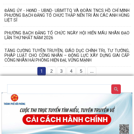
ĐẢNG ỦY - HĐND - UBND- UBMTTQ VÀ ĐOÀN TNCS HỒ CHÍ MINH
PHƯỜNG BẠCH ĐẰNG TỔ CHỨC THẮP NẾN TRI ÂN CÁC ANH HÙNG
LIỆT SĨ
PHƯỜNG BẠCH ĐẰNG TỔ CHỨC NGÀY HỘI HIẾN MÁU NHÂN ĐẠO
LẦN THỨ NHẤT NĂM 2026
TĂNG CƯỜNG TUYÊN TRUYỀN, GIÁO DỤC CHÍNH TRỊ, TƯ TƯỞNG,
PHÁP LUẬT CHO CÔNG NHÂN – ĐỘNG LỰC XÂY DỰNG GIAI CẤP
CÔNG NHÂN HẢI PHÒNG HIỆN ĐẠI, VỮNG MẠNH
1
2
3
4
5
...