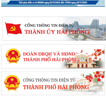
PHƯỜNG BẠCH ĐẰNG CÓ 2 TUYẾN ĐƯỜNG ĐƯỢC ĐẶT TÊN THEO NGHỊ
QUYẾT SỐ 22/2026/NQ-HĐND, NGÀY 28/7/2026...