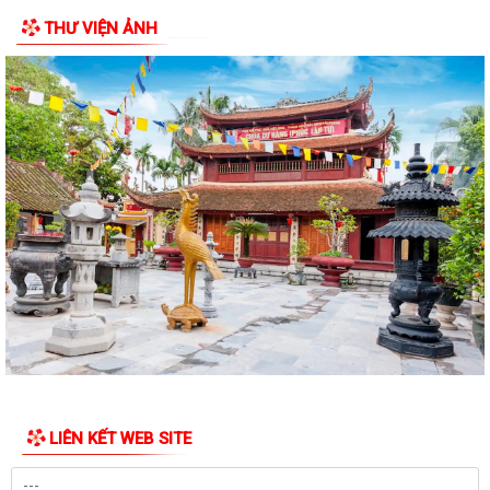
THƯ VIỆN ẢNH
ĐẢNG ỦY PHƯỜNG BẠCH ĐẰNG THAM DỰ HỘI NGHỊ TRỰC TUYẾN SƠ
KẾT CÔNG TÁC BÁO CÁO VIÊN THÁNG 7 NĂM 2026
DẦN KHÉP LẠI HÀNH TRÌNH TRI ÂN NHÂN DỊP KỶ NIỆM 79 NĂM NGÀY
THƯƠNG BINH - LIỆT SĨ (27/7/1947 -...
THÔNG BÁO Về việc niêm yết công khai hồ sơ đề nghị đăng ký đất đai,
cấp giấy chứng nhận quyền sử...
HOÀN THÀNH LẮP ĐẶT ĐẢO CỜ TẠI NÚT GIAO THÔNG CẦU BẾN RỪNG
TRÊN ĐỊA BÀN PHƯỜNG BẠCH ĐẰNG, HẢI PHÒNG...
ỨNG CỬ VIÊN ĐẠI BIỂU HĐND PHƯỜNG TIẾP XÚC CỬ TRI ĐƠN VỊ BẦU
CỬ SỐ 2 (MINH ĐỨC)
Thông báo điều chỉnh phân công chủ trì, dự tiếp xúc cử tri vận động
bầu cử đối với cán bộ Cơ quan...
LIÊN KẾT WEB SITE
ỨNG CỬ VIÊN ĐẠI BIỂU HĐND PHƯỜNG BẠCH ĐẰNG NHIỆM KỲ 2026–
2031 TIẾP XÚC CỬ TRI ĐƠN VỊ BẦU CỬ SỐ 3...