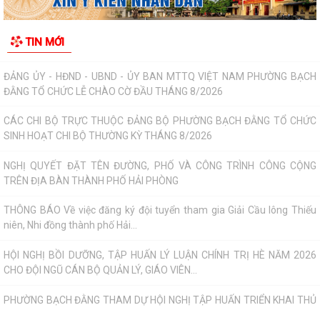
ĐẢNG ỦY - HĐND - UBND - ỦY BAN MTTQ VIỆT NAM PHƯỜNG BẠCH
TIN MỚI
ĐẰNG TỔ CHỨC LỄ CHÀO CỜ ĐẦU THÁNG 8/2026
CÁC CHI BỘ TRỰC THUỘC ĐẢNG BỘ PHƯỜNG BẠCH ĐẰNG TỔ CHỨC
SINH HOẠT CHI BỘ THƯỜNG KỲ THÁNG 8/2026
NGHỊ QUYẾT ĐẶT TÊN ĐƯỜNG, PHỐ VÀ CÔNG TRÌNH CÔNG CỘNG
TRÊN ĐỊA BÀN THÀNH PHỐ HẢI PHÒNG
THÔNG BÁO Về việc đăng ký đội tuyển tham gia Giải Cầu lông Thiếu
niên, Nhi đồng thành phố Hải...
HỘI NGHỊ BỒI DƯỠNG, TẬP HUẤN LÝ LUẬN CHÍNH TRỊ HÈ NĂM 2026
CHO ĐỘI NGŨ CÁN BỘ QUẢN LÝ, GIÁO VIÊN...
PHƯỜNG BẠCH ĐẰNG THAM DỰ HỘI NGHỊ TẬP HUẤN TRIỂN KHAI THỦ
TỤC HÀNH CHÍNH CỦA ĐẢNG TRÊN MÔI TRƯỜNG...
ĐẢNG BỘ PHƯỜNG BẠCH ĐẰNG: TĂNG CƯỜNG CÔNG TÁC KIỂM TRA,
GIÁM SÁT VÀ KỶ LUẬT CỦA ĐẢNG TRONG 6 THÁNG...