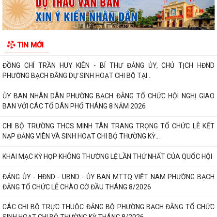
BAN VỚI CÁC TỔ DÂN PHỐ THÁNG 8 NĂM 2026
CHI BỘ TRƯỜNG THCS MINH TÂN TRANG TRỌNG TỔ CHỨC LỄ KẾT
NẠP ĐẢNG VIÊN VÀ SINH HOẠT CHI BỘ THƯỜNG KỲ...
TIN MỚI
KHAI MẠC KỲ HỌP KHÔNG THƯỜNG LỆ LẦN THỨ NHẤT CỦA QUỐC HỘI
ĐẢNG ỦY - HĐND - UBND - ỦY BAN MTTQ VIỆT NAM PHƯỜNG BẠCH
ĐẰNG TỔ CHỨC LỄ CHÀO CỜ ĐẦU THÁNG 8/2026
CÁC CHI BỘ TRỰC THUỘC ĐẢNG BỘ PHƯỜNG BẠCH ĐẰNG TỔ CHỨC
SINH HOẠT CHI BỘ THƯỜNG KỲ THÁNG 8/2026
NGHỊ QUYẾT ĐẶT TÊN ĐƯỜNG, PHỐ VÀ CÔNG TRÌNH CÔNG CỘNG
TRÊN ĐỊA BÀN THÀNH PHỐ HẢI PHÒNG
THÔNG BÁO Về việc đăng ký đội tuyển tham gia Giải Cầu lông Thiếu
niên, Nhi đồng thành phố Hải...
HỘI NGHỊ BỒI DƯỠNG, TẬP HUẤN LÝ LUẬN CHÍNH TRỊ HÈ NĂM 2026
CHO ĐỘI NGŨ CÁN BỘ QUẢN LÝ, GIÁO VIÊN...