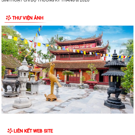
PHƯỜNG BẠCH ĐẰNG THAM DỰ HỘI NGHỊ TẬP HUẤN TRIỂN KHAI THỦ
TỤC HÀNH CHÍNH CỦA ĐẢNG TRÊN MÔI TRƯỜNG...
THƯ VIỆN ẢNH
ĐẢNG BỘ PHƯỜNG BẠCH ĐẰNG: TĂNG CƯỜNG CÔNG TÁC KIỂM TRA,
GIÁM SÁT VÀ KỶ LUẬT CỦA ĐẢNG TRONG 6 THÁNG...
ĐẢNG ỦY PHƯỜNG BẠCH ĐẰNG THAM DỰ HỘI NGHỊ TRỰC TUYẾN SƠ
KẾT CÔNG TÁC BÁO CÁO VIÊN THÁNG 7 NĂM 2026
DẦN KHÉP LẠI HÀNH TRÌNH TRI ÂN NHÂN DỊP KỶ NIỆM 79 NĂM NGÀY
THƯƠNG BINH - LIỆT SĨ (27/7/1947 -...
THÔNG BÁO Về việc niêm yết công khai hồ sơ đề nghị đăng ký đất đai,
cấp giấy chứng nhận quyền sử...
HOÀN THÀNH LẮP ĐẶT ĐẢO CỜ TẠI NÚT GIAO THÔNG CẦU BẾN RỪNG
TRÊN ĐỊA BÀN PHƯỜNG BẠCH ĐẰNG, HẢI PHÒNG...
ỨNG CỬ VIÊN ĐẠI BIỂU HĐND PHƯỜNG TIẾP XÚC CỬ TRI ĐƠN VỊ BẦU
CỬ SỐ 2 (MINH ĐỨC)
LIÊN KẾT WEB SITE