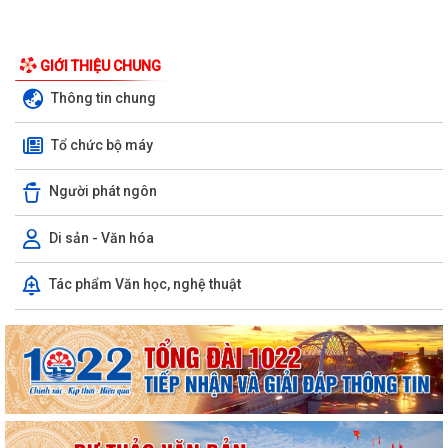
PHƯỜNG BẠCH ĐẰNG CÓ 2 TUYẾN ĐƯỜNG ĐƯỢC ĐẶT TÊN THEO NGHỊ
GIỚI THIỆU CHUNG
QUYẾT SỐ 22/2026/NQ-HĐND, NGÀY 28/7/2026...
Thông tin chung
Công văn tham gia ý kiến dự thảo Nghị quyết của Hội đồng nhân dân
phường quy định nội dung chi, mức...
Tổ chức bộ máy
TIẾP TỤC THỰC HIỆN NGHIÊM CHỈ THỊ SỐ 17/CT-UBND CỦA UBND
Người phát ngôn
THÀNH PHỐ HẢI PHÒNG VỀ TĂNG CƯỜNG CÔNG TÁC...
Di sản - Văn hóa
ĐẢNG ỦY PHƯỜNG BẠCH ĐẰNG HỌP TỔ CÔNG TÁC THỰC HIỆN SỐ
HÓA, TẠO LẬP DỮ LIỆU ĐẢNG VIÊN
Tác phẩm Văn học, nghệ thuật
CHI BỘ TỔ DÂN PHỐ MY ĐÔNG TRANG TRỌNG TỔ CHỨC LỄ KẾT NẠP
ĐẢNG VIÊN VÀ SINH HOẠT CHI BỘ THƯỜNG KỲ...
ĐỒNG CHÍ TRẦN HUY KIÊN - BÍ THƯ ĐẢNG ỦY, CHỦ TỊCH HĐND
PHƯỜNG BẠCH ĐẰNG DỰ SINH HOẠT CHI BỘ TẠI...
ỦY BAN NHÂN DÂN PHƯỜNG BẠCH ĐẰNG TỔ CHỨC HỘI NGHỊ GIAO