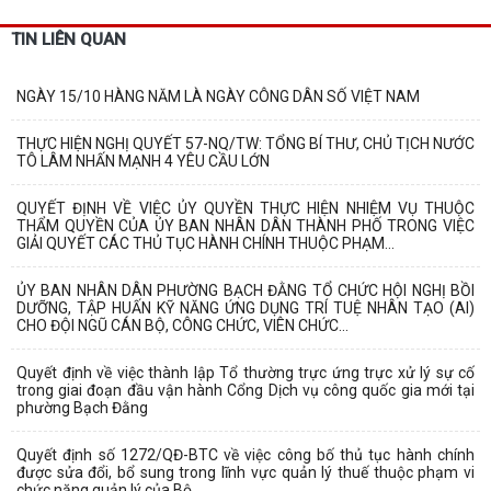
TIN LIÊN QUAN
NGÀY 15/10 HÀNG NĂM LÀ NGÀY CÔNG DÂN SỐ VIỆT NAM
THỰC HIỆN NGHỊ QUYẾT 57-NQ/TW: TỔNG BÍ THƯ, CHỦ TỊCH NƯỚC
TÔ LÂM NHẤN MẠNH 4 YÊU CẦU LỚN
QUYẾT ĐỊNH VỀ VIỆC ỦY QUYỀN THỰC HIỆN NHIỆM VỤ THUỘC
THẨM QUYỀN CỦA ỦY BAN NHÂN DÂN THÀNH PHỐ TRONG VIỆC
GIẢI QUYẾT CÁC THỦ TỤC HÀNH CHÍNH THUỘC PHẠM...
ỦY BAN NHÂN DÂN PHƯỜNG BẠCH ĐẰNG TỔ CHỨC HỘI NGHỊ BỒI
DƯỠNG, TẬP HUẤN KỸ NĂNG ỨNG DỤNG TRÍ TUỆ NHÂN TẠO (AI)
CHO ĐỘI NGŨ CÁN BỘ, CÔNG CHỨC, VIÊN CHỨC...
Quyết định về việc thành lập Tổ thường trực ứng trực xử lý sự cố
trong giai đoạn đầu vận hành Cổng Dịch vụ công quốc gia mới tại
phường Bạch Đằng
Quyết định số 1272/QĐ-BTC về việc công bố thủ tục hành chính
được sửa đổi, bổ sung trong lĩnh vực quản lý thuế thuộc phạm vi
chức năng quản lý của Bộ...