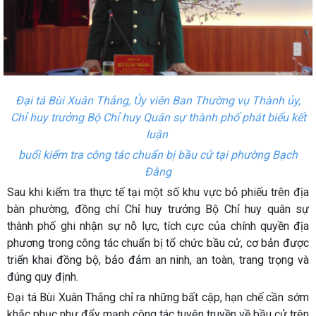
Đại tá Bùi Xuân Thắng, Ủy viên Ban Thường vụ Thành ủy,
Chỉ huy trưởng Bộ Chỉ huy Quân sự thành phố phát biểu kết
luận
buổi kiểm tra công tác chuẩn bị bầu cử tại phường Bạch
Đằng
Sau khi kiểm tra thực tế tại một số khu vực bỏ phiếu trên địa
bàn phường, đồng chí Chỉ huy trưởng Bộ Chỉ huy quân sự
thành phố ghi nhận sự nỗ lực, tích cực của chính quyền địa
phương trong công tác chuẩn bị tổ chức bầu cử, cơ bản được
triển khai đồng bộ, bảo đảm an ninh, an toàn, trang trọng và
đúng quy định.
Đại tá Bùi Xuân Thắng chỉ ra những bất cập, hạn chế cần sớm
khắc phục như đẩy mạnh công tác tuyên truyền về bầu cử trên