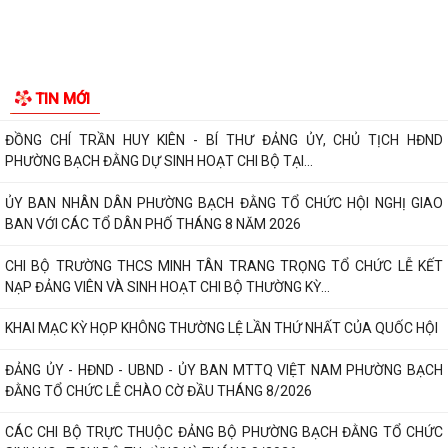
Công văn tham gia ý kiến dự thảo Nghị quyết của Hội đồng nhân dân
phường quy định nội dung chi, mức...
TIẾP TỤC THỰC HIỆN NGHIÊM CHỈ THỊ SỐ 17/CT-UBND CỦA UBND
THÀNH PHỐ HẢI PHÒNG VỀ TĂNG CƯỜNG CÔNG TÁC...
ĐẢNG ỦY PHƯỜNG BẠCH ĐẰNG HỌP TỔ CÔNG TÁC THỰC HIỆN SỐ
HÓA, TẠO LẬP DỮ LIỆU ĐẢNG VIÊN
CHI BỘ TỔ DÂN PHỐ MY ĐÔNG TRANG TRỌNG TỔ CHỨC LỄ KẾT NẠP
TIN MỚI
ĐẢNG VIÊN VÀ SINH HOẠT CHI BỘ THƯỜNG KỲ...
ĐỒNG CHÍ TRẦN HUY KIÊN - BÍ THƯ ĐẢNG ỦY, CHỦ TỊCH HĐND
PHƯỜNG BẠCH ĐẰNG DỰ SINH HOẠT CHI BỘ TẠI...
ỦY BAN NHÂN DÂN PHƯỜNG BẠCH ĐẰNG TỔ CHỨC HỘI NGHỊ GIAO
BAN VỚI CÁC TỔ DÂN PHỐ THÁNG 8 NĂM 2026
CHI BỘ TRƯỜNG THCS MINH TÂN TRANG TRỌNG TỔ CHỨC LỄ KẾT
NẠP ĐẢNG VIÊN VÀ SINH HOẠT CHI BỘ THƯỜNG KỲ...