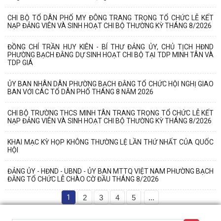
CHI BỘ TỔ DÂN PHỐ MY ĐÔNG TRANG TRỌNG TỔ CHỨC LỄ KẾT
NẠP ĐẢNG VIÊN VÀ SINH HOẠT CHI BỘ THƯỜNG KỲ THÁNG 8/2026
ĐỒNG CHÍ TRẦN HUY KIÊN - BÍ THƯ ĐẢNG ỦY, CHỦ TỊCH HĐND
PHƯỜNG BẠCH ĐẰNG DỰ SINH HOẠT CHI BỘ TẠI TDP MINH TÂN VÀ
TDP GIÁ
ỦY BAN NHÂN DÂN PHƯỜNG BẠCH ĐẰNG TỔ CHỨC HỘI NGHỊ GIAO
BAN VỚI CÁC TỔ DÂN PHỐ THÁNG 8 NĂM 2026
CHI BỘ TRƯỜNG THCS MINH TÂN TRANG TRỌNG TỔ CHỨC LỄ KẾT
NẠP ĐẢNG VIÊN VÀ SINH HOẠT CHI BỘ THƯỜNG KỲ THÁNG 8/2026
KHAI MẠC KỲ HỌP KHÔNG THƯỜNG LỆ LẦN THỨ NHẤT CỦA QUỐC
HỘI
ĐẢNG ỦY - HĐND - UBND - ỦY BAN MTTQ VIỆT NAM PHƯỜNG BẠCH
ĐẰNG TỔ CHỨC LỄ CHÀO CỜ ĐẦU THÁNG 8/2026
1
2
3
4
5
...