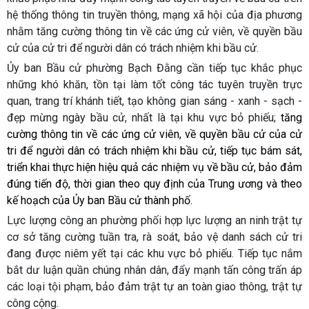
hệ thống thông tin truyền thông, mạng xã hội của địa phương
nhằm tăng cường thông tin về các ứng cử viên, về quyền bầu
cử của cử tri để người dân có trách nhiệm khi bầu cử.
Ủy ban Bầu cử phường Bạch Đằng cần tiếp tục khắc phục
những khó khăn, tồn tại làm tốt công tác tuyên truyền trực
quan, trang trí khánh tiết, tạo không gian sáng - xanh - sạch -
đẹp mừng ngày bầu cử, nhất là tại khu vực bỏ phiếu;
tăng
cường thông tin về các ứng cử viên, về quyền bầu cử của cử
tri để người dân có trách nhiệm khi bầu cử, tiếp tục bám sát,
triển khai thực hiện hiệu quả các nhiệm vụ về bầu cử, bảo đảm
đúng tiến độ, thời gian theo quy định của Trung ương và theo
kế hoạch của Ủy ban Bầu cử thành phố.
Lực lượng công an phường phối hợp lực lượng an ninh trật tự
cơ sở tăng cường tuần tra, rà soát, bảo vệ danh sách cử tri
đang được niêm yết tại các khu vực bỏ phiếu. Tiếp tục nắm
bắt dư luận quần chúng nhân dân, đẩy mạnh tấn công trấn áp
các loại tội phạm, bảo đảm trật tự an toàn giao thông, trật tự
công cộng.