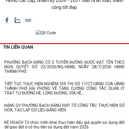
HĐND các cấp, nhiệm kỳ 2026 - 2031 diễn ra an toàn, thành
công tốt đẹp.
TIN LIÊN QUAN
PHƯỜNG BẠCH ĐẰNG CÓ 2 TUYẾN ĐƯỜNG ĐƯỢC ĐẶT TÊN THEO
NGHỊ QUYẾT SỐ 22/2026/NQ-HĐND, NGÀY 28/7/2026 HĐND
THÀNH PHỐ.
TIẾP TỤC THỰC HIỆN NGHIÊM CHỈ THỊ SỐ 17/CT-UBND CỦA UBND
THÀNH PHỐ HẢI PHÒNG VỀ TĂNG CƯỜNG CÔNG TÁC QUẢN LÝ
TRẬT TỰ ĐƯỜNG HÈ, LÒNG ĐƯỜNG, VỈA HÈ,...
ĐẢNG ỦY PHƯỜNG BẠCH ĐẰNG HỌP TỔ CÔNG TÁC THỰC HIỆN SỐ
HÓA, TẠO LẬP DỮ LIỆU ĐẢNG VIÊN
KẾ HOẠCH Tổ chức triển khai thực hiện đấu giá quyền sử dụng đất
để giao đất ở có thu tiền sử dụng đất năm 2026