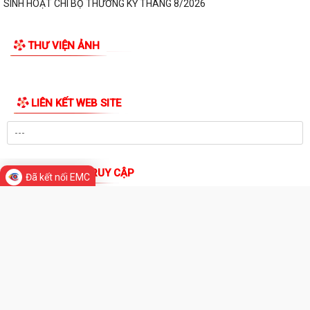
KHAI MẠC KỲ HỌP KHÔNG THƯỜNG LỆ LẦN THỨ NHẤT CỦA QUỐC HỘI
ĐẢNG ỦY - HĐND - UBND - ỦY BAN MTTQ VIỆT NAM PHƯỜNG BẠCH
ĐẰNG TỔ CHỨC LỄ CHÀO CỜ ĐẦU THÁNG 8/2026
CÁC CHI BỘ TRỰC THUỘC ĐẢNG BỘ PHƯỜNG BẠCH ĐẰNG TỔ CHỨC
SINH HOẠT CHI BỘ THƯỜNG KỲ THÁNG 8/2026
NGHỊ QUYẾT ĐẶT TÊN ĐƯỜNG, PHỐ VÀ CÔNG TRÌNH CÔNG CỘNG
THƯ VIỆN ẢNH
TRÊN ĐỊA BÀN THÀNH PHỐ HẢI PHÒNG
THÔNG BÁO Về việc đăng ký đội tuyển tham gia Giải Cầu lông Thiếu
niên, Nhi đồng thành phố Hải...
Đã kết nối EMC
HỘI NGHỊ BỒI DƯỠNG, TẬP HUẤN LÝ LUẬN CHÍNH TRỊ HÈ NĂM 2026
CHO ĐỘI NGŨ CÁN BỘ QUẢN LÝ, GIÁO VIÊN...
PHƯỜNG BẠCH ĐẰNG THAM DỰ HỘI NGHỊ TẬP HUẤN TRIỂN KHAI THỦ
TỤC HÀNH CHÍNH CỦA ĐẢNG TRÊN MÔI TRƯỜNG...
ĐẢNG BỘ PHƯỜNG BẠCH ĐẰNG: TĂNG CƯỜNG CÔNG TÁC KIỂM TRA,
GIÁM SÁT VÀ KỶ LUẬT CỦA ĐẢNG TRONG 6 THÁNG...