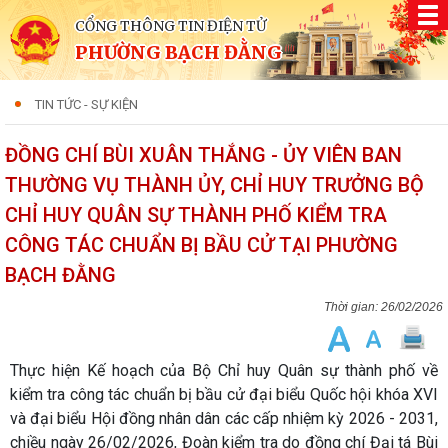
CỔNG THÔNG TIN ĐIỆN TỬ
PHƯỜNG BẠCH ĐẰNG
TIN TỨC - SỰ KIỆN
ĐỒNG CHÍ BÙI XUÂN THẮNG - ỦY VIÊN BAN
THƯỜNG VỤ THÀNH ỦY, CHỈ HUY TRƯỞNG BỘ
CHỈ HUY QUÂN SỰ THÀNH PHỐ KIỂM TRA
CÔNG TÁC CHUẨN BỊ BẦU CỬ TẠI PHƯỜNG
BẠCH ĐẰNG
26/02/2026
Thực hiện Kế hoạch của Bộ Chỉ huy Quân sự thành phố về
kiểm tra công tác chuẩn bị bầu cử đại biểu Quốc hội khóa XVI
và đại biểu Hội đồng nhân dân các cấp nhiệm kỳ 2026 - 2031,
chiều ngày 26/02/2026, Đoàn kiểm tra do đồng chí Đại tá Bùi