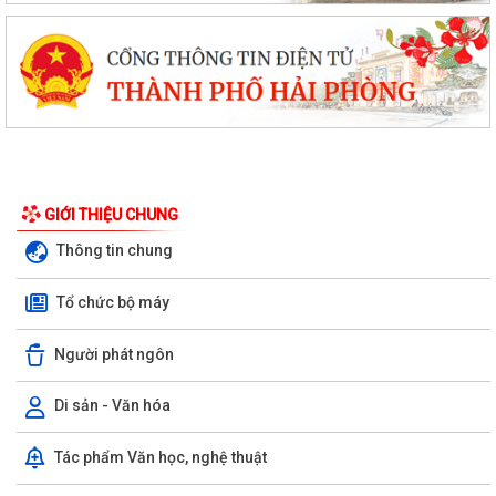
GIỚI THIỆU CHUNG
Thông tin chung
Tổ chức bộ máy
Người phát ngôn
Di sản - Văn hóa
PHƯỜNG BẠCH ĐẰNG CÓ 2 TUYẾN ĐƯỜNG ĐƯỢC ĐẶT TÊN THEO NGHỊ
Tác phẩm Văn học, nghệ thuật
QUYẾT SỐ 22/2026/NQ-HĐND, NGÀY 28/7/2026...