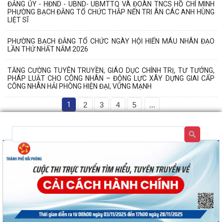
ĐẢNG ỦY - HĐND - UBND- UBMTTQ VÀ ĐOÀN TNCS HỒ CHÍ MINH
PHƯỜNG BẠCH ĐẰNG TỔ CHỨC THẮP NẾN TRI ÂN CÁC ANH HÙNG
LIỆT SĨ
PHƯỜNG BẠCH ĐẰNG TỔ CHỨC NGÀY HỘI HIẾN MÁU NHÂN ĐẠO
LẦN THỨ NHẤT NĂM 2026
TĂNG CƯỜNG TUYÊN TRUYỀN, GIÁO DỤC CHÍNH TRỊ, TƯ TƯỞNG,
PHÁP LUẬT CHO CÔNG NHÂN – ĐỘNG LỰC XÂY DỰNG GIAI CẤP
CÔNG NHÂN HẢI PHÒNG HIỆN ĐẠI, VỮNG MẠNH
1
2
3
4
5
...