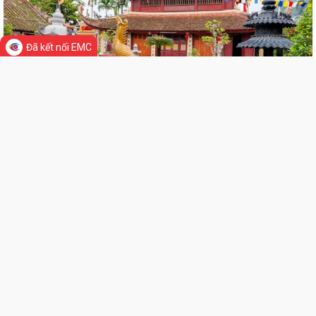
TRÊN ĐỊA BÀN THÀNH PHỐ HẢI PHÒNG
THÔNG BÁO Về việc đăng ký đội tuyển tham gia Giải Cầu lông Thiếu
niên, Nhi đồng thành phố Hải...
Đã kết nối EMC
HỘI NGHỊ BỒI DƯỠNG, TẬP HUẤN LÝ LUẬN CHÍNH TRỊ HÈ NĂM 2026
CHO ĐỘI NGŨ CÁN BỘ QUẢN LÝ, GIÁO VIÊN...
PHƯỜNG BẠCH ĐẰNG THAM DỰ HỘI NGHỊ TẬP HUẤN TRIỂN KHAI THỦ
TỤC HÀNH CHÍNH CỦA ĐẢNG TRÊN MÔI TRƯỜNG...
ĐẢNG BỘ PHƯỜNG BẠCH ĐẰNG: TĂNG CƯỜNG CÔNG TÁC KIỂM TRA,
GIÁM SÁT VÀ KỶ LUẬT CỦA ĐẢNG TRONG 6 THÁNG...
ĐẢNG ỦY PHƯỜNG BẠCH ĐẰNG THAM DỰ HỘI NGHỊ TRỰC TUYẾN SƠ
KẾT CÔNG TÁC BÁO CÁO VIÊN THÁNG 7 NĂM 2026
DẦN KHÉP LẠI HÀNH TRÌNH TRI ÂN NHÂN DỊP KỶ NIỆM 79 NĂM NGÀY
LIÊN KẾT WEB SITE
THƯƠNG BINH - LIỆT SĨ (27/7/1947 -...
THÔNG BÁO Về việc niêm yết công khai hồ sơ đề nghị đăng ký đất đai,
cấp giấy chứng nhận quyền sử...