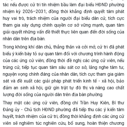
tác nếu được cử tri tín nhiệm bầu làm đại biểu HĐND phường
nhiệm kỳ 2026–2031; đồng thời khẳng định quyết tâm phát
huy vai trò, trách nhiệm của người đại biểu dân cử, tích cực
tham gia xây dựng chính quyền cơ sở vững mạnh, quan tâm
giải quyết những vấn đề thiết thực liên quan đến đời sống của
nhân dân trên địa bàn.
Trong không khí dân chủ, thẳng thắn và cởi mở, cử tri đã phát
biểu ý kiến bày tỏ sự quan tâm đối với chương trình hành động
của các ứng cử viên; đồng thời đề nghị các ứng cử viên, nếu
trúng cử, tiếp tục quan tâm sâu sát cơ sở, lắng nghe tâm tư,
nguyện vọng chính đáng của nhân dân, tích cực tham gia giám
sát và đề xuất các giải pháp phát triển kinh tế - xã hội, bảo
đảm an sinh xã hội, giữ gìn trật tự đô thị và nâng cao chất
lượng đời sống của người dân trên địa bàn phường.
Thay mặt các ứng cử viên, đồng chí Trần Huy Kiên, Bí thư
Đảng ủy - Chủ tịch HĐND phường đã tiếp thu các ý kiến tâm
huyết, trách nhiệm của cử tri; đồng thời khẳng định các ứng cử
viên sẽ nghiêm túc nghiên cứu, bổ sung, hoàn thiện chương