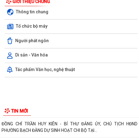
GIỚI THIỆU CHUNG
Thông tin chung
Tổ chức bộ máy
Người phát ngôn
Di sản - Văn hóa
PHƯỜNG BẠCH ĐẰNG CÓ 2 TUYẾN ĐƯỜNG ĐƯỢC ĐẶT TÊN THEO NGHỊ
Tác phẩm Văn học, nghệ thuật
QUYẾT SỐ 22/2026/NQ-HĐND, NGÀY 28/7/2026...
Công văn tham gia ý kiến dự thảo Nghị quyết của Hội đồng nhân dân
phường quy định nội dung chi, mức...
TIẾP TỤC THỰC HIỆN NGHIÊM CHỈ THỊ SỐ 17/CT-UBND CỦA UBND
THÀNH PHỐ HẢI PHÒNG VỀ TĂNG CƯỜNG CÔNG TÁC...
ĐẢNG ỦY PHƯỜNG BẠCH ĐẰNG HỌP TỔ CÔNG TÁC THỰC HIỆN SỐ
HÓA, TẠO LẬP DỮ LIỆU ĐẢNG VIÊN