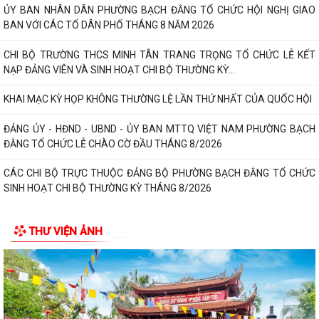
CHI BỘ TỔ DÂN PHỐ MY ĐÔNG TRANG TRỌNG TỔ CHỨC LỄ KẾT NẠP
TIN MỚI
ĐẢNG VIÊN VÀ SINH HOẠT CHI BỘ THƯỜNG KỲ...
ĐỒNG CHÍ TRẦN HUY KIÊN - BÍ THƯ ĐẢNG ỦY, CHỦ TỊCH HĐND
PHƯỜNG BẠCH ĐẰNG DỰ SINH HOẠT CHI BỘ TẠI...
ỦY BAN NHÂN DÂN PHƯỜNG BẠCH ĐẰNG TỔ CHỨC HỘI NGHỊ GIAO
BAN VỚI CÁC TỔ DÂN PHỐ THÁNG 8 NĂM 2026
CHI BỘ TRƯỜNG THCS MINH TÂN TRANG TRỌNG TỔ CHỨC LỄ KẾT
NẠP ĐẢNG VIÊN VÀ SINH HOẠT CHI BỘ THƯỜNG KỲ...
KHAI MẠC KỲ HỌP KHÔNG THƯỜNG LỆ LẦN THỨ NHẤT CỦA QUỐC HỘI
ĐẢNG ỦY - HĐND - UBND - ỦY BAN MTTQ VIỆT NAM PHƯỜNG BẠCH
ĐẰNG TỔ CHỨC LỄ CHÀO CỜ ĐẦU THÁNG 8/2026
CÁC CHI BỘ TRỰC THUỘC ĐẢNG BỘ PHƯỜNG BẠCH ĐẰNG TỔ CHỨC
SINH HOẠT CHI BỘ THƯỜNG KỲ THÁNG 8/2026
NGHỊ QUYẾT ĐẶT TÊN ĐƯỜNG, PHỐ VÀ CÔNG TRÌNH CÔNG CỘNG
THƯ VIỆN ẢNH