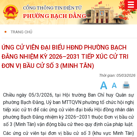
CỔNG THÔNG TIN ĐIỆN TỬ
PHƯỜNG BẠCH ĐẰNG
TRANG CHỦ
ỨNG CỬ VIÊN ĐẠI BIỂU HĐND PHƯỜNG BẠCH
ĐẰNG NHIỆM KỲ 2026–2031 TIẾP XÚC CỬ TRI
ĐƠN VỊ BẦU CỬ SỐ 3 (MINH TÂN)
05/03/2026
Chiều ngày 05/3/2026, tại Hội trường Ban Chỉ huy Quân sự
phường Bạch Đằng, Uỷ ban MTTQVN phường tổ chức hội nghị
tiếp xúc cử tri để các ứng cử viên đại biểu Hội đồng nhân dân
phường Bạch Đằng nhiệm kỳ 2026–2031 thuộc Đơn vị bầu cử
số 3 (Minh Tân) vận động bầu cử theo quy định của pháp luật.
Các ứng cử viên tại đơn vị bầu cử số 3 (khu vực Minh Tân)