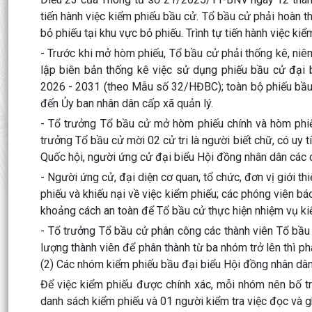
tiến hành việc kiểm phiếu bầu cử. Tổ bầu cử phải hoàn th
bỏ phiếu tại khu vực bỏ phiếu. Trình tự tiến hành việc ki
- Trước khi mở hòm phiếu, Tổ bầu cử phải thống kê, niê
lập biên bản thống kê việc sử dụng phiếu bầu cử đại 
2026 - 2031 (theo Mẫu số 32/HĐBC); toàn bộ phiếu bầu 
đến Ủy ban nhân dân cấp xã quản lý.
- Tổ trưởng Tổ bầu cử mở hòm phiếu chính và hòm phiếu
trưởng Tổ bầu cử mời 02 cử tri là người biết chữ, có uy 
Quốc hội, người ứng cử đại biểu Hội đồng nhân dân các 
- Người ứng cử, đại diện cơ quan, tổ chức, đơn vị giới 
phiếu và khiếu nại về việc kiểm phiếu; các phóng viên 
khoảng cách an toàn để Tổ bầu cử thực hiện nhiệm vụ ki
- Tổ trưởng Tổ bầu cử phân công các thành viên Tổ bầu
lượng thành viên để phân thành từ ba nhóm trở lên thì p
(2) Các nhóm kiểm phiếu bầu đại biểu Hội đồng nhân dân
Để việc kiểm phiếu được chính xác, mỗi nhóm nên bố tr
danh sách kiểm phiếu và 01 người kiểm tra việc đọc và 