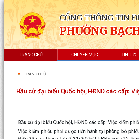
CỔNG THÔNG TIN Đ
PHƯỜNG BẠC
TRANG CHỦ
CHUYÊN MỤC
TIN TỨC 
TRANG CHỦ
Bầu cử đại biểu Quốc hội, HĐND các cấp: Vi
Bầu cử đại biểu Quốc hội, HĐND các cấp: Việc kiểm phiế
Việc kiểm phiếu phải được tiến hành tại phòng bỏ phiế
Điều 23 của Thông tư số 21/2025/TT-BNV ngày 12 thán