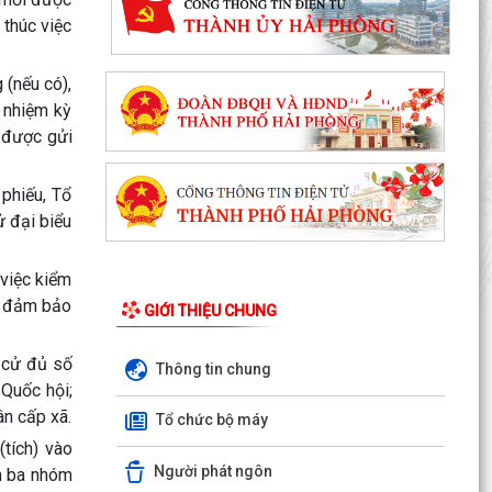
 thúc việc
 (nếu có),
 nhiệm kỳ
 được gửi
phiếu, Tổ
ử đại biểu
 việc kiểm
ải đảm bảo
GIỚI THIỆU CHUNG
u cử đủ số
Thông tin chung
PHƯỜNG BẠCH ĐẰNG CÓ 2 TUYẾN ĐƯỜNG
 Quốc hội;
ĐƯỢC ĐẶT TÊN THEO NGHỊ QUYẾT SỐ
ân cấp xã.
Tổ chức bộ máy
22/2026/NQ-HĐND, NGÀY 28/7/2026...
(tích) vào
Người phát ngôn
Công văn tham gia ý kiến dự thảo Nghị quyết
nh ba nhóm