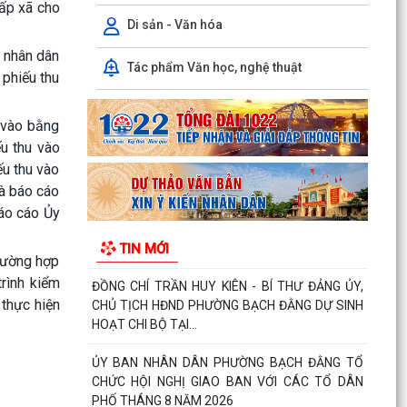
của Hội đồng nhân dân phường quy định nội
cấp xã cho
dung chi, mức...
Di sản - Văn hóa
g nhân dân
TIẾP TỤC THỰC HIỆN NGHIÊM CHỈ THỊ SỐ
Tác phẩm Văn học, nghệ thuật
 phiếu thu
17/CT-UBND CỦA UBND THÀNH PHỐ HẢI
PHÒNG VỀ TĂNG CƯỜNG CÔNG TÁC...
u vào bằng
ĐẢNG ỦY PHƯỜNG BẠCH ĐẰNG HỌP TỔ CÔNG
ếu thu vào
TÁC THỰC HIỆN SỐ HÓA, TẠO LẬP DỮ LIỆU
ếu thu vào
ĐẢNG VIÊN
và báo cáo
CHI BỘ TỔ DÂN PHỐ MY ĐÔNG TRANG TRỌNG
báo cáo Ủy
TỔ CHỨC LỄ KẾT NẠP ĐẢNG VIÊN VÀ SINH
TIN MỚI
HOẠT CHI BỘ THƯỜNG KỲ...
rường hợp
trình kiểm
ĐỒNG CHÍ TRẦN HUY KIÊN - BÍ THƯ ĐẢNG ỦY,
thực hiện
CHỦ TỊCH HĐND PHƯỜNG BẠCH ĐẰNG DỰ SINH
HOẠT CHI BỘ TẠI...
ỦY BAN NHÂN DÂN PHƯỜNG BẠCH ĐẰNG TỔ
CHỨC HỘI NGHỊ GIAO BAN VỚI CÁC TỔ DÂN
PHỐ THÁNG 8 NĂM 2026