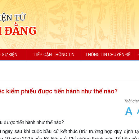
IỆN TỬ
H ĐẰNG
- SỰ KIỆN
TIẾP CẬN THÔNG TIN
THÔNG TIN CHUYÊN ĐỀ
ệc kiểm phiếu được tiến hành như thế nào?
u được tiến hành như thế nào?
u ngay sau khi cuộc bầu cử kết thúc (trừ trường hợp quy định t
g 10 năm 2025 của Bộ Nội vụ). Chỉ những thành viên Tổ bầu cử