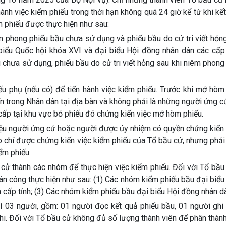
ành việc kiểm phiếu trong thời hạn không quá 24 giờ kể từ khi kết
ểm phiếu được thực hiện như sau:
m phong phiếu bầu chưa sử dụng và phiếu bầu do cử tri viết hỏng
biểu Quốc hội khóa XVI và đại biểu Hội đồng nhân dân các cấp
chưa sử dụng, phiếu bầu do cử tri viết hỏng sau khi niêm phong
 phụ (nếu có) để tiến hành việc kiểm phiếu. Trước khi mở hòm 
tín trong Nhân dân tại địa bàn và không phải là những người ứng c
cấp tại khu vực bỏ phiếu đó chứng kiến việc mở hòm phiếu.
thiệu người ứng cử hoặc người được ủy nhiệm có quyền chứng kiến
báo chí được chứng kiến việc kiểm phiếu của Tổ bầu cử, nhưng ph
ểm phiếu.
 cử thành các nhóm để thực hiện việc kiểm phiếu. Đối với Tổ bầ
hân công thực hiện như sau: (1) Các nhóm kiểm phiếu bầu đại biểu
 cấp tỉnh; (3) Các nhóm kiểm phiếu bầu đại biểu Hội đồng nhân d
í 03 người, gồm: 01 người đọc kết quả phiếu bầu, 01 người ghi 
ghi. Đối với Tổ bầu cử không đủ số lượng thành viên để phân thà