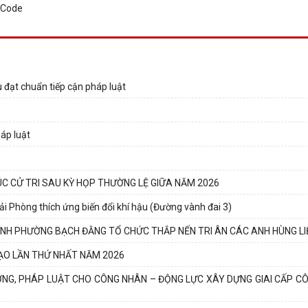
 đạt chuẩn tiếp cận pháp luật
háp luật
C CỬ TRI SAU KỲ HỌP THƯỜNG LỆ GIỮA NĂM 2026
ải Phòng thích ứng biến đổi khí hậu (Đường vành đai 3)
INH PHƯỜNG BẠCH ĐẰNG TỔ CHỨC THẮP NẾN TRI ÂN CÁC ANH HÙNG LI
ẠO LẦN THỨ NHẤT NĂM 2026
ỞNG, PHÁP LUẬT CHO CÔNG NHÂN – ĐỘNG LỰC XÂY DỰNG GIAI CẤP C