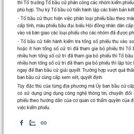
thì Tổ trưởng Tổ bầu cử phân công các nhóm kiểm phiếu 
phù hợp. Thư ký Tổ bầu cử tiến hành lập các biên bản kế
- Tổ bầu cử thực hiện việc phân loại phiếu bầu theo m
cấp tỉnh, màu phiếu bầu đại biểu Hội đồng nhân dân cấp
vào và bàn giao các loại phiếu cho các nhóm đã được ph
- Tổ bầu cử tiến hành kiểm tra tổng số phiếu thu vào s
hoặc ít hơn tổng số cử tri đã tham gia bỏ phiếu thì T
nhiều hơn tổng số cử tri đã tham gia bỏ phiếu thì Tổ bầu 
nhiều hơn tổng số cử tri đã tham gia bỏ phiếu thì lập t
ngay để Ban bầu cử giải quyết. Trường hợp vượt quá thẩ
ban bầu cử cùng cấp xem xét, quyết định.
Tùy đặc thù của từng địa phương mà Ủy ban bầu cử cấp 
có sử dụng ứng dụng công nghệ thông tin, chuyển đổi s
phiếu theo hướng dẫn của cơ quan có thẩm quyền của đị
việc kiểm phiếu.