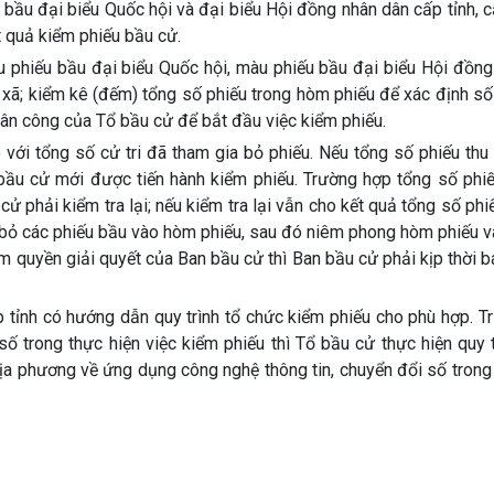
bầu đại biểu Quốc hội và đại biểu Hội đồng nhân dân cấp tỉnh, 
t quả kiểm phiếu bầu cử.
àu phiếu bầu đại biểu Quốc hội, màu phiếu bầu đại biểu Hội đồn
 xã; kiểm kê (đếm) tổng số phiếu trong hòm phiếu để xác định số
ân công của Tổ bầu cử để bắt đầu việc kiểm phiếu.
o với tổng số cử tri đã tham gia bỏ phiếu. Nếu tổng số phiếu th
ổ bầu cử mới được tiến hành kiểm phiếu. Trường hợp tổng số phi
cử phải kiểm tra lại; nếu kiểm tra lại vẫn cho kết quả tổng số phi
ức bỏ các phiếu bầu vào hòm phiếu, sau đó niêm phong hòm phiếu 
m quyền giải quyết của Ban bầu cử thì Ban bầu cử phải kịp thời 
tỉnh có hướng dẫn quy trình tổ chức kiểm phiếu cho phù hợp. T
ố trong thực hiện việc kiểm phiếu thì Tổ bầu cử thực hiện quy 
a phương về ứng dụng công nghệ thông tin, chuyển đổi số trong 