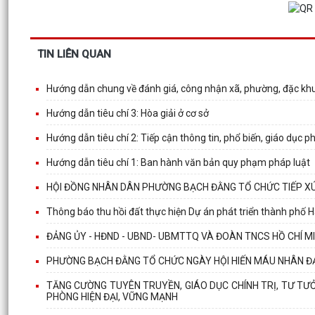
TIN LIÊN QUAN
Hướng dẫn chung về đánh giá, công nhận xã, phường, đặc khu
Hướng dẫn tiêu chí 3: Hòa giải ở cơ sở
Hướng dẫn tiêu chí 2: Tiếp cận thông tin, phổ biến, giáo dục p
Hướng dẫn tiêu chí 1: Ban hành văn bản quy phạm pháp luật
HỘI ĐỒNG NHÂN DÂN PHƯỜNG BẠCH ĐẰNG TỔ CHỨC TIẾP XÚ
Thông báo thu hồi đất thực hiện Dự án phát triển thành phố H
ĐẢNG ỦY - HĐND - UBND- UBMTTQ VÀ ĐOÀN TNCS HỒ CHÍ M
PHƯỜNG BẠCH ĐẰNG TỔ CHỨC NGÀY HỘI HIẾN MÁU NHÂN Đ
TĂNG CƯỜNG TUYÊN TRUYỀN, GIÁO DỤC CHÍNH TRỊ, TƯ TƯ
PHÒNG HIỆN ĐẠI, VỮNG MẠNH