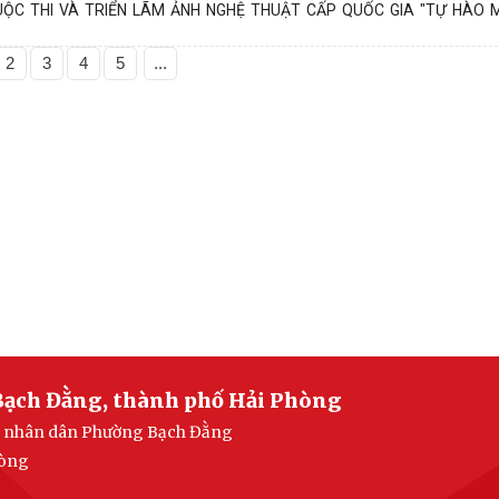
C THI VÀ TRIỂN LÃM ẢNH NGHỆ THUẬT CẤP QUỐC GIA "TỰ HÀO M
2
3
4
5
...
Bạch Đằng, thành phố Hải Phòng
ban nhân dân Phường Bạch Đằng
hòng