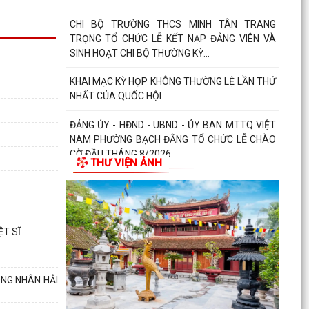
CHI BỘ TRƯỜNG THCS MINH TÂN TRANG
TRỌNG TỔ CHỨC LỄ KẾT NẠP ĐẢNG VIÊN VÀ
SINH HOẠT CHI BỘ THƯỜNG KỲ...
KHAI MẠC KỲ HỌP KHÔNG THƯỜNG LỆ LẦN THỨ
NHẤT CỦA QUỐC HỘI
ĐẢNG ỦY - HĐND - UBND - ỦY BAN MTTQ VIỆT
NAM PHƯỜNG BẠCH ĐẰNG TỔ CHỨC LỄ CHÀO
CỜ ĐẦU THÁNG 8/2026
THƯ VIỆN ẢNH
CÁC CHI BỘ TRỰC THUỘC ĐẢNG BỘ PHƯỜNG
BẠCH ĐẰNG TỔ CHỨC SINH HOẠT CHI BỘ
THƯỜNG KỲ THÁNG 8/2026
ỆT SĨ
NGHỊ QUYẾT ĐẶT TÊN ĐƯỜNG, PHỐ VÀ CÔNG
TRÌNH CÔNG CỘNG TRÊN ĐỊA BÀN THÀNH PHỐ
HẢI PHÒNG
ÔNG NHÂN HẢI
THÔNG BÁO Về việc đăng ký đội tuyển tham gia