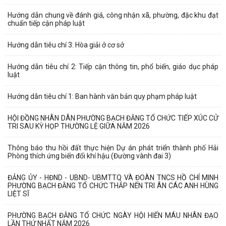
Hướng dẫn chung về đánh giá, công nhận xã, phường, đặc khu đạt
chuẩn tiếp cận pháp luật
Hướng dẫn tiêu chí 3: Hòa giải ở cơ sở
Hướng dẫn tiêu chí 2: Tiếp cận thông tin, phổ biến, giáo dục pháp
luật
Hướng dẫn tiêu chí 1: Ban hành văn bản quy phạm pháp luật
HỘI ĐỒNG NHÂN DÂN PHƯỜNG BẠCH ĐẰNG TỔ CHỨC TIẾP XÚC CỬ
TRI SAU KỲ HỌP THƯỜNG LỆ GIỮA NĂM 2026
Thông báo thu hồi đất thực hiện Dự án phát triển thành phố Hải
Phòng thích ứng biến đổi khí hậu (Đường vành đai 3)
ĐẢNG ỦY - HĐND - UBND- UBMTTQ VÀ ĐOÀN TNCS HỒ CHÍ MINH
PHƯỜNG BẠCH ĐẰNG TỔ CHỨC THẮP NẾN TRI ÂN CÁC ANH HÙNG
LIỆT SĨ
PHƯỜNG BẠCH ĐẰNG TỔ CHỨC NGÀY HỘI HIẾN MÁU NHÂN ĐẠO
LẦN THỨ NHẤT NĂM 2026