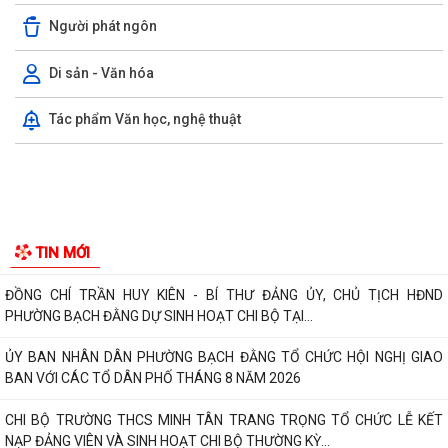
Người phát ngôn
PHƯỜNG BẠCH ĐẰNG CÓ 2 TUYẾN ĐƯỜNG ĐƯỢC ĐẶT TÊN THEO NGHỊ
QUYẾT SỐ 22/2026/NQ-HĐND, NGÀY 28/7/2026...
Di sản - Văn hóa
Công văn tham gia ý kiến dự thảo Nghị quyết của Hội đồng nhân dân
Tác phẩm Văn học, nghệ thuật
phường quy định nội dung chi, mức...
TIẾP TỤC THỰC HIỆN NGHIÊM CHỈ THỊ SỐ 17/CT-UBND CỦA UBND
THÀNH PHỐ HẢI PHÒNG VỀ TĂNG CƯỜNG CÔNG TÁC...
ĐẢNG ỦY PHƯỜNG BẠCH ĐẰNG HỌP TỔ CÔNG TÁC THỰC HIỆN SỐ
HÓA, TẠO LẬP DỮ LIỆU ĐẢNG VIÊN
CHI BỘ TỔ DÂN PHỐ MY ĐÔNG TRANG TRỌNG TỔ CHỨC LỄ KẾT NẠP
TIN MỚI
ĐẢNG VIÊN VÀ SINH HOẠT CHI BỘ THƯỜNG KỲ...
ĐỒNG CHÍ TRẦN HUY KIÊN - BÍ THƯ ĐẢNG ỦY, CHỦ TỊCH HĐND
PHƯỜNG BẠCH ĐẰNG DỰ SINH HOẠT CHI BỘ TẠI...
ỦY BAN NHÂN DÂN PHƯỜNG BẠCH ĐẰNG TỔ CHỨC HỘI NGHỊ GIAO
BAN VỚI CÁC TỔ DÂN PHỐ THÁNG 8 NĂM 2026