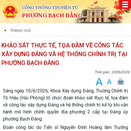
CỔNG THÔNG TIN ĐIỆN TỬ
PHƯỜNG BẠCH ĐẰNG
TRANG CHỦ
KHẢO SÁT THỰC TẾ, TỌA ĐÀM VỀ CÔNG TÁC
XÂY DỰNG ĐẢNG VÀ HỆ THỐNG CHÍNH TRỊ TẠI
PHƯỜNG BẠCH ĐẰNG
10/06/2026
Sáng ngày 10/6/2026, Khoa Xây dựng Đảng, Trường Chính trị
Tô Hiệu (Hải Phòng) tổ chức đoàn khảo sát thực tế, tọa đàm
về công tác xây dựng Đảng và hệ thống chính trị kể từ khi vận
hành mô hình chính quyền địa phương 2 cấp tại Đảng ủy
phường Bạch Đằng.
Đoàn công tác do Tiến sĩ Nguyễn Đình Hoàng làm Trưởng