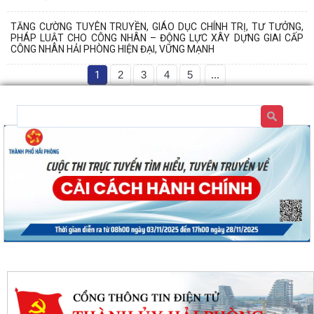
TĂNG CƯỜNG TUYÊN TRUYỀN, GIÁO DỤC CHÍNH TRỊ, TƯ TƯỞNG,
PHÁP LUẬT CHO CÔNG NHÂN – ĐỘNG LỰC XÂY DỰNG GIAI CẤP
CÔNG NHÂN HẢI PHÒNG HIỆN ĐẠI, VỮNG MẠNH
1
2
3
4
5
...