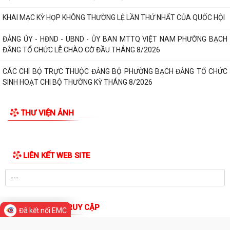
CHI BỘ TRƯỜNG THCS MINH TÂN TRANG TRỌNG TỔ CHỨC LỄ KẾT
NẠP ĐẢNG VIÊN VÀ SINH HOẠT CHI BỘ THƯỜNG KỲ...
KHAI MẠC KỲ HỌP KHÔNG THƯỜNG LỆ LẦN THỨ NHẤT CỦA QUỐC HỘI
ĐẢNG ỦY - HĐND - UBND - ỦY BAN MTTQ VIỆT NAM PHƯỜNG BẠCH
ĐẰNG TỔ CHỨC LỄ CHÀO CỜ ĐẦU THÁNG 8/2026
CÁC CHI BỘ TRỰC THUỘC ĐẢNG BỘ PHƯỜNG BẠCH ĐẰNG TỔ CHỨC
SINH HOẠT CHI BỘ THƯỜNG KỲ THÁNG 8/2026
NGHỊ QUYẾT ĐẶT TÊN ĐƯỜNG, PHỐ VÀ CÔNG TRÌNH CÔNG CỘNG
THƯ VIỆN ẢNH
TRÊN ĐỊA BÀN THÀNH PHỐ HẢI PHÒNG
THÔNG BÁO Về việc đăng ký đội tuyển tham gia Giải Cầu lông Thiếu
niên, Nhi đồng thành phố Hải...
LIÊN KẾT WEB SITE
HỘI NGHỊ BỒI DƯỠNG, TẬP HUẤN LÝ LUẬN CHÍNH TRỊ HÈ NĂM 2026
CHO ĐỘI NGŨ CÁN BỘ QUẢN LÝ, GIÁO VIÊN...
Đã kết nối EMC